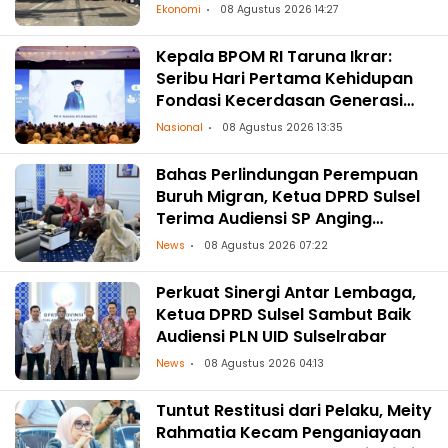
Ekonomi
08 Agustus 2026 14:27
Kepala BPOM RI Taruna Ikrar:
Seribu Hari Pertama Kehidupan
Fondasi Kecerdasan Generasi
Masa Depan
Nasional
08 Agustus 2026 13:35
Bahas Perlindungan Perempuan
Buruh Migran, Ketua DPRD Sulsel
Terima Audiensi SP Anging
Mammiri
News
08 Agustus 2026 07:22
Perkuat Sinergi Antar Lembaga,
Ketua DPRD Sulsel Sambut Baik
Audiensi PLN UID Sulselrabar
News
08 Agustus 2026 04:13
Tuntut Restitusi dari Pelaku, Meity
Rahmatia Kecam Penganiayaan