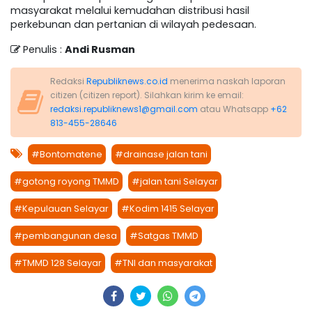
masyarakat melalui kemudahan distribusi hasil
perkebunan dan pertanian di wilayah pedesaan.
Penulis :
Andi Rusman
Redaksi
Republiknews.co.id
menerima naskah laporan
citizen (citizen report). Silahkan kirim ke email:
redaksi.republiknews1@gmail.com
atau Whatsapp
+62
813-455-28646
#Bontomatene
#drainase jalan tani
#gotong royong TMMD
#jalan tani Selayar
#Kepulauan Selayar
#Kodim 1415 Selayar
#pembangunan desa
#Satgas TMMD
#TMMD 128 Selayar
#TNI dan masyarakat