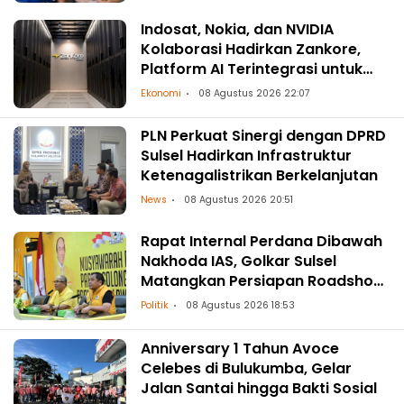
Indosat, Nokia, dan NVIDIA
Kolaborasi Hadirkan Zankore,
Platform AI Terintegrasi untuk
Asia-Pasifik
Ekonomi
08 Agustus 2026 22:07
PLN Perkuat Sinergi dengan DPRD
Sulsel Hadirkan Infrastruktur
Ketenagalistrikan Berkelanjutan
News
08 Agustus 2026 20:51
Rapat Internal Perdana Dibawah
Nakhoda IAS, Golkar Sulsel
Matangkan Persiapan Roadshow
ke Daerah
Politik
08 Agustus 2026 18:53
Anniversary 1 Tahun Avoce
Celebes di Bulukumba, Gelar
Jalan Santai hingga Bakti Sosial