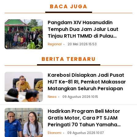
BACA JUGA
Pangdam XIV Hasanuddin
Tempuh Dua Jam Jalur Laut
Tinjau RTLH TMMD di Pulau
Gusung
Regional
20 Mei 2026 15:53
BERITA TERBARU
Karebosi Disiapkan Jadi Pusat
HUT Ke-81 RI, Pemkot Makassar
Matangkan Seluruh Persiapan
News
09 Agustus 2026 10:15
Hadirkan Program Beli Motor
Gratis Motor, Cara PT SJAM
Peringati 70 Tahun Yamaha
Indonesia dan HUT RI ke-81
Ekonomi
09 Agustus 2026 10:07