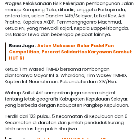
Progres Pelaksanaan Fisik Pekerjaan pembangunan Jalan
menuju Kampung Tola, dihadiri, anggota Forkopimda,
antara lain, selain Dandim 1415/Selayar, Letkol Kav. Adi
Priatna, Kapolres AKBP. Temmangnganro Machmud,
Ketua PN, yang mewakili Kajari, Kepala Bappelitbangda,
Drs Basok Lewa dan beberapa pejabat lainnya.
Baca Juga :
Aston Makassar Gelar Padel Fun
Competition, Pererat Solidaritas Karyawan Sambut
HUT RI
Ketua Tim Wased TMMD bersama rombongan
diantaranya Mayor Inf S. Whardana, Tim Wasev TMMD,
Kapten Inf Noorrahman, Pabandaterdam XIV/Hsn.
Wabup Saiful Arif sampaikan juga secara singkat
tentang letak geografis Kabupaten Kepulauan Selayar,
yang berbeda dengan Kabupaten Pangkep Kepulauan.
Terdiri dari 123 pulau, 5 Kecamatan di Kepulauan dan 6
Kecamatan di daratan dan jumlah penduduk kurang
lebih seratus tiga puluh ribu jiwa.