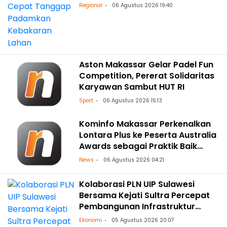
Regional
06 Agustus 2026 19:40
Aston Makassar Gelar Padel Fun
Competition, Pererat Solidaritas
Karyawan Sambut HUT RI
Sport
06 Agustus 2026 15:13
Kominfo Makassar Perkenalkan
Lontara Plus ke Peserta Australia
Awards sebagai Praktik Baik
Transformasi Digital
News
06 Agustus 2026 04:21
Kolaborasi PLN UIP Sulawesi
Bersama Kejati Sultra Percepat
Pembangunan Infrastruktur
Ketenagalistrikan
Ekonomi
05 Agustus 2026 20:07