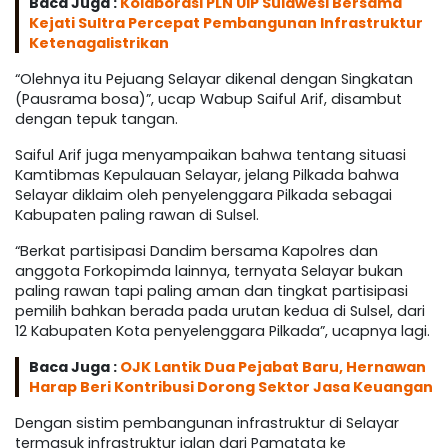
Baca Juga :
Kolaborasi PLN UIP Sulawesi Bersama
Kejati Sultra Percepat Pembangunan Infrastruktur
Ketenagalistrikan
“Olehnya itu Pejuang Selayar dikenal dengan Singkatan
(Pausrama bosa)”, ucap Wabup Saiful Arif, disambut
dengan tepuk tangan.
Saiful Arif juga menyampaikan bahwa tentang situasi
Kamtibmas Kepulauan Selayar, jelang Pilkada bahwa
Selayar diklaim oleh penyelenggara Pilkada sebagai
Kabupaten paling rawan di Sulsel.
“Berkat partisipasi Dandim bersama Kapolres dan
anggota Forkopimda lainnya, ternyata Selayar bukan
paling rawan tapi paling aman dan tingkat partisipasi
pemilih bahkan berada pada urutan kedua di Sulsel, dari
12 Kabupaten Kota penyelenggara Pilkada”, ucapnya lagi.
Baca Juga :
OJK Lantik Dua Pejabat Baru, Hernawan
Harap Beri Kontribusi Dorong Sektor Jasa Keuangan
Dengan sistim pembangunan infrastruktur di Selayar
termasuk infrastruktur jalan dari Pamatata ke