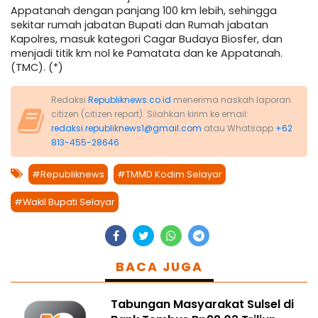
Appatanah dengan panjang 100 km lebih, sehingga
sekitar rumah jabatan Bupati dan Rumah jabatan
Kapolres, masuk kategori Cagar Budaya Biosfer, dan
menjadi titik km nol ke Pamatata dan ke Appatanah.
(TMC). (*)
Redaksi
Republiknews.co.id
menerima naskah laporan
citizen (citizen report). Silahkan kirim ke email:
redaksi.republiknews1@gmail.com
atau Whatsapp
+62
813-455-28646
#Republiknews
#TMMD Kodim Selayar
#Wakil Bupati Selayar
BACA JUGA
Tabungan Masyarakat Sulsel di