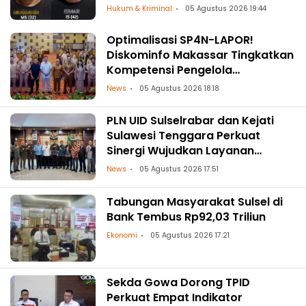
Hukum & Kriminal
05 Agustus 2026 19:44
Optimalisasi SP4N-LAPOR!
Diskominfo Makassar Tingkatkan
Kompetensi Pengelola
Pengaduan OPD
News
05 Agustus 2026 18:18
PLN UID Sulselrabar dan Kejati
Sulawesi Tenggara Perkuat
Sinergi Wujudkan Layanan
Kelistrikan Andal dengan
News
05 Agustus 2026 17:51
Penguatan Pendampingan
Hukum
Tabungan Masyarakat Sulsel di
Bank Tembus Rp92,03 Triliun
Ekonomi
05 Agustus 2026 17:21
Sekda Gowa Dorong TPID
Perkuat Empat Indikator