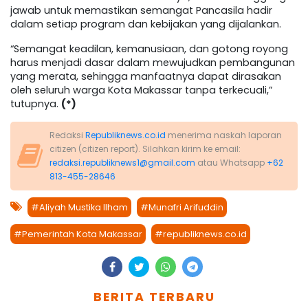
jawab untuk memastikan semangat Pancasila hadir
dalam setiap program dan kebijakan yang dijalankan.
“Semangat keadilan, kemanusiaan, dan gotong royong
harus menjadi dasar dalam mewujudkan pembangunan
yang merata, sehingga manfaatnya dapat dirasakan
oleh seluruh warga Kota Makassar tanpa terkecuali,”
tutupnya.
(*)
Redaksi
Republiknews.co.id
menerima naskah laporan
citizen (citizen report). Silahkan kirim ke email:
redaksi.republiknews1@gmail.com
atau Whatsapp
+62
813-455-28646
#Aliyah Mustika Ilham
#Munafri Arifuddin
#Pemerintah Kota Makassar
#republiknews.co.id
BERITA TERBARU