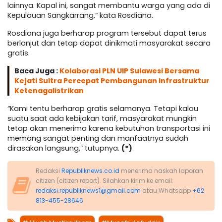
lainnya. Kapal ini, sangat membantu warga yang ada di
Kepulauan Sangkarrang,” kata Rosdiana.
Rosdiana juga berharap program tersebut dapat terus
berlanjut dan tetap dapat dinikmati masyarakat secara
gratis.
Baca Juga :
Kolaborasi PLN UIP Sulawesi Bersama
Kejati Sultra Percepat Pembangunan Infrastruktur
Ketenagalistrikan
“Kami tentu berharap gratis selamanya. Tetapi kalau
suatu saat ada kebijakan tarif, masyarakat mungkin
tetap akan menerima karena kebutuhan transportasi ini
memang sangat penting dan manfaatnya sudah
dirasakan langsung,” tutupnya.
(*)
Redaksi
Republiknews.co.id
menerima naskah laporan
citizen (citizen report). Silahkan kirim ke email:
redaksi.republiknews1@gmail.com
atau Whatsapp
+62
813-455-28646