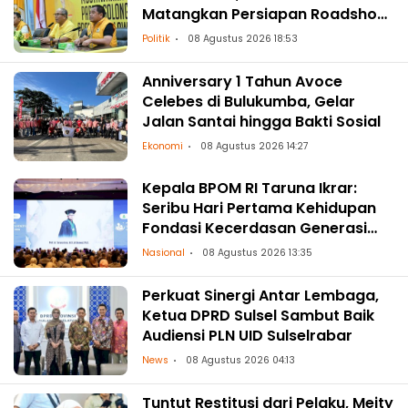
Matangkan Persiapan Roadshow
ke Daerah
Politik
08 Agustus 2026 18:53
Anniversary 1 Tahun Avoce
Celebes di Bulukumba, Gelar
Jalan Santai hingga Bakti Sosial
Ekonomi
08 Agustus 2026 14:27
Kepala BPOM RI Taruna Ikrar:
Seribu Hari Pertama Kehidupan
Fondasi Kecerdasan Generasi
Masa Depan
Nasional
08 Agustus 2026 13:35
Perkuat Sinergi Antar Lembaga,
Ketua DPRD Sulsel Sambut Baik
Audiensi PLN UID Sulselrabar
News
08 Agustus 2026 04:13
Tuntut Restitusi dari Pelaku, Meity