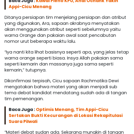
Baca Juga :
Kawal Pleno KPU, Andi Ochank Yakin
Appi-Cicu Menang
Ditanya persiapan tim menjelang persiapan dan atribut
yang digunakan, Ara, sapaan akrabnya menyatakan
akan menggunakan atribut seperti sebelumnya yaitu
warna Orange dan pakaian awal saat pencabutan
nomor urut beberapa waktu lalu.
“Iya nanti kita lihat basisnya seperti apa, yang jelas tetap
warna orange seperti biasa. Insya Allah pakaian sama
seperti kemarin dan massanya juga sama seperti
kemarin,” tutupnya.
Dikonfirmasi terpisah, Cicu sapaan Rachmatika Dewi
mengatakan bahwa materi yang akan menjadi sub
tema debat kandidat mendatang sudah ada di tangan
tim pemenangan.
Baca Juga :
Optimis Menang, Tim Appi-Cicu
Sertakan Bukti Kecurangan di Lokasi Rekapitulasi
Suara Pilwali
“Materi debat sudan ada. Sekarang mungkin di tangan