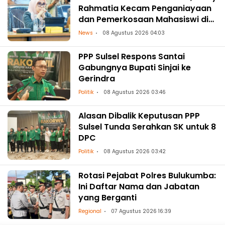
Rahmatia Kecam Penganiayaan
dan Pemerkosaan Mahasiswi di
Makassar
News
08 Agustus 2026 04:03
PPP Sulsel Respons Santai
Gabungnya Bupati Sinjai ke
Gerindra
Politik
08 Agustus 2026 03:46
Alasan Dibalik Keputusan PPP
Sulsel Tunda Serahkan SK untuk 8
DPC
Politik
08 Agustus 2026 03:42
Rotasi Pejabat Polres Bulukumba:
Ini Daftar Nama dan Jabatan
yang Berganti
Regional
07 Agustus 2026 16:39