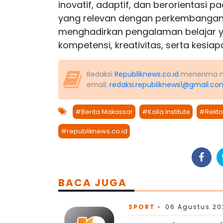
inovatif, adaptif, dan berorientasi p
yang relevan dengan perkembangan bi
menghadirkan pengalaman belajar
kompetensi, kreativitas, serta kesia
Redaksi
Republiknews.co.id
menerima nas
email:
redaksi.republiknews1@gmail.co
#Berita Makassar
#Kalla Institute
#Rektor
#republiknews.co.id
BACA JUGA
SPORT
06 Agustus 202