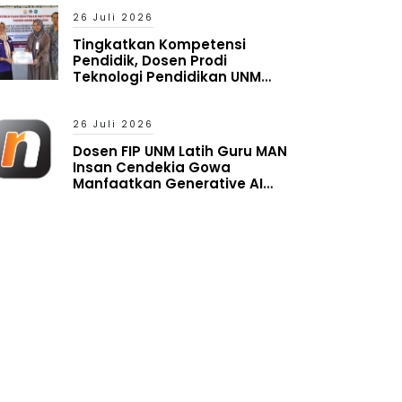
Reality
26 Juli 2026
Tingkatkan Kompetensi
Pendidik, Dosen Prodi
Teknologi Pendidikan UNM
Latih Guru MAN Insan Cendekia
Gowa Manfaatkan Generative
AI
26 Juli 2026
Dosen FIP UNM Latih Guru MAN
Insan Cendekia Gowa
Manfaatkan Generative AI
untuk Penyusunan Aset
Pembelajaran Digital Adaptif