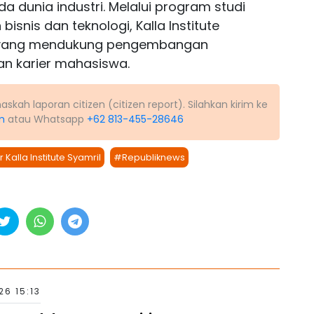
ada dunia industri. Melalui program studi
snis dan teknologi, Kalla Institute
 yang mendukung pengembangan
pan karier mahasiswa.
kah laporan citizen (citizen report). Silahkan kirim ke
m
atau Whatsapp
+62 813-455-28646
 Kalla Institute Syamril
#Republiknews
6 15:13