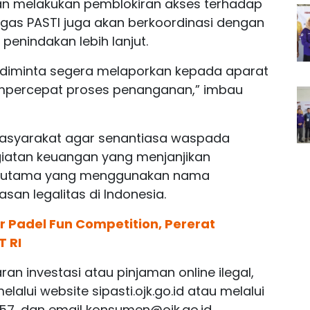
kan melakukan pemblokiran akses terhadap
Satgas PASTI juga akan berkoordinasi dengan
enindakan lebih lanjut.
 diminta segera melaporkan kepada aparat
percepat proses penanganan,” imbau
asyarakat agar senantiasa waspada
giatan keuangan yang menjanjikan
, terutama yang menggunakan nama
san legalitas di Indonesia.
 Padel Fun Competition, Pererat
T RI
n investasi atau pinjaman online ilegal,
lui website sipasti.ojk.go.id atau melalui
157, dan email
konsumen@ojk.go.id
.