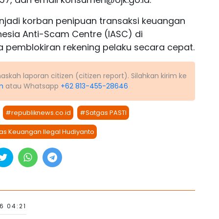
jadi korban penipuan transaksi keuangan
esia Anti-Scam Centre (IASC) di
a pemblokiran rekening pelaku secara cepat.
kah laporan citizen (citizen report). Silahkan kirim ke
m
atau Whatsapp
+62 813-455-28646
#republiknews.co.id
#Satgas PASTI
as Keuangan Ilegal Hudiyanto
6 04:21