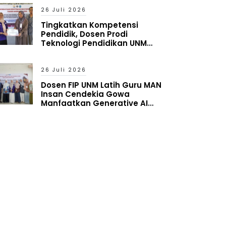
Reality
26 Juli 2026
Tingkatkan Kompetensi
Pendidik, Dosen Prodi
Teknologi Pendidikan UNM
Latih Guru MAN Insan Cendekia
Gowa Manfaatkan Generative
AI
26 Juli 2026
Dosen FIP UNM Latih Guru MAN
Insan Cendekia Gowa
Manfaatkan Generative AI
untuk Penyusunan Aset
Pembelajaran Digital Adaptif