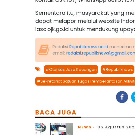
Sementara itu, masyarakat yang men
dapat melapor melalui website Indon
iasc.ojk.go.id untuk mendukung upay
Redaksi
Republiknews.co.id
menerima nas
email:
redaksi.republiknews1@gmail.co
#Otoritas Jasa Keuangan
#Republiknews
#Sekretariat Satuan Tugas Pemberantasan Aktivit
BACA JUGA
NEWS
06 Agustus 202