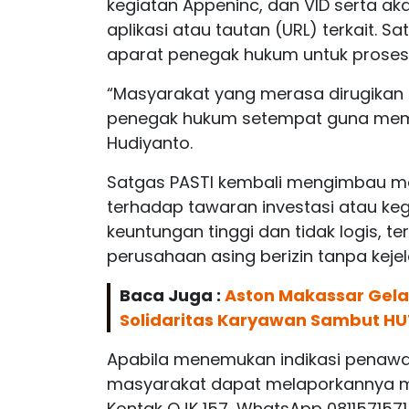
kegiatan Appeninc, dan VID serta a
aplikasi atau tautan (URL) terkait. 
aparat penegak hukum untuk proses p
“Masyarakat yang merasa dirugikan
penegak hukum setempat guna mem
Hudiyanto.
Satgas PASTI kembali mengimbau m
terhadap tawaran investasi atau ke
keuntungan tinggi dan tidak logis
perusahaan asing berizin tanpa kejela
Baca Juga :
Aston Makassar Gelar
Solidaritas Karyawan Sambut HU
Apabila menemukan indikasi penawara
masyarakat dapat melaporkannya mela
Kontak OJK 157, WhatsApp 081157157