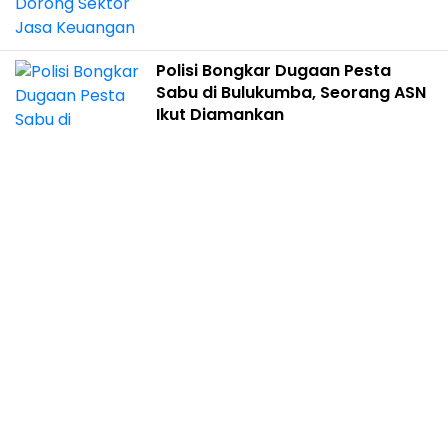
Polisi Bongkar Dugaan Pesta
Sabu di Bulukumba, Seorang ASN
Ikut Diamankan
Hukum & Kriminal
05 Agustus 2026 19:44
Redaksi
Tentang Kami
Beriklan
Pedoman Media Siber
Kontak Kami
Privacy Policy