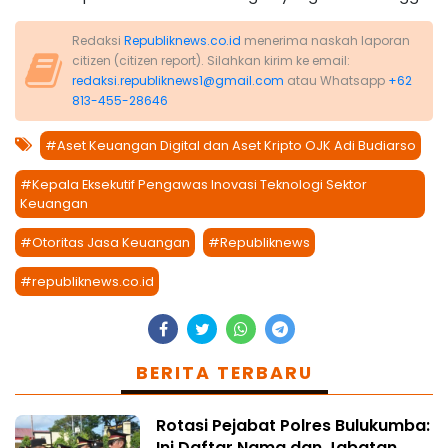
Redaksi
Republiknews.co.id
menerima naskah laporan
citizen (citizen report). Silahkan kirim ke email:
redaksi.republiknews1@gmail.com
atau Whatsapp
+62
813-455-28646
#Aset Keuangan Digital dan Aset Kripto OJK Adi Budiarso
#Kepala Eksekutif Pengawas Inovasi Teknologi Sektor
Keuangan
#Otoritas Jasa Keuangan
#Republiknews
#republiknews.co.id
BERITA TERBARU
Rotasi Pejabat Polres Bulukumba:
Ini Daftar Nama dan Jabatan