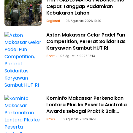
Cepat Tanggap Padamkan
Kebakaran Lahan
Regional
06 Agustus 2026 19:40
Aston Makassar Gelar Padel Fun
Competition, Pererat Solidaritas
Karyawan Sambut HUT RI
Sport
06 Agustus 2026 15:13
Kominfo Makassar Perkenalkan
Lontara Plus ke Peserta Australia
Awards sebagai Praktik Baik
Transformasi Digital
News
06 Agustus 2026 04:21