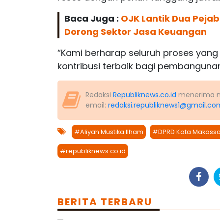
Baca Juga :
OJK Lantik Dua Pejab
Dorong Sektor Jasa Keuangan
“Kami berharap seluruh proses yang 
kontribusi terbaik bagi pembanguna
Redaksi
Republiknews.co.id
menerima nas
email:
redaksi.republiknews1@gmail.co
#Aliyah Mustika Ilham
#DPRD Kota Makassa
#republiknews.co.id
BERITA TERBARU