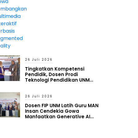
26 Juli 2026
Tingkatkan Kompetensi
Pendidik, Dosen Prodi
Teknologi Pendidikan UNM
Latih Guru MAN Insan Cendekia
Gowa Manfaatkan Generative
AI
26 Juli 2026
Dosen FIP UNM Latih Guru MAN
Insan Cendekia Gowa
Manfaatkan Generative AI
untuk Penyusunan Aset
Pembelajaran Digital Adaptif