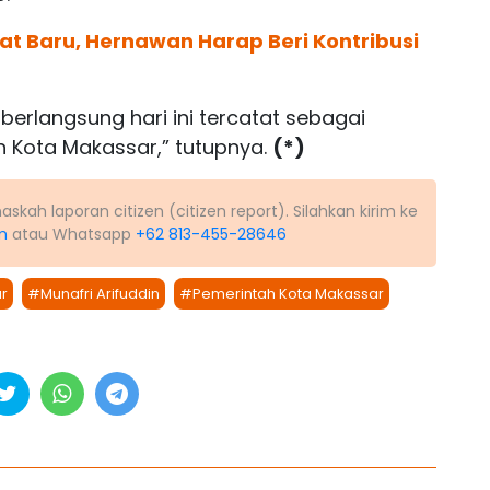
at Baru, Hernawan Harap Beri Kontribusi
berlangsung hari ini tercatat sebagai
n Kota Makassar,” tutupnya.
(*)
kah laporan citizen (citizen report). Silahkan kirim ke
m
atau Whatsapp
+62 813-455-28646
r
#Munafri Arifuddin
#Pemerintah Kota Makassar