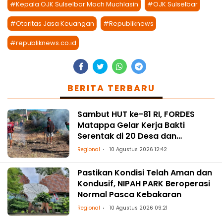
#Kepala OJK Sulselbar Moch Muchlasin
#OJK Sulselbar
#Otoritas Jasa Keuangan
#Republiknews
#republiknews.co.id
BERITA TERBARU
Sambut HUT ke-81 RI, FORDES
Matappa Gelar Kerja Bakti
Serentak di 20 Desa dan
Kelurahan
Regional
10 Agustus 2026 12:42
Pastikan Kondisi Telah Aman dan
Kondusif, NIPAH PARK Beroperasi
Normal Pasca Kebakaran
Regional
10 Agustus 2026 09:21