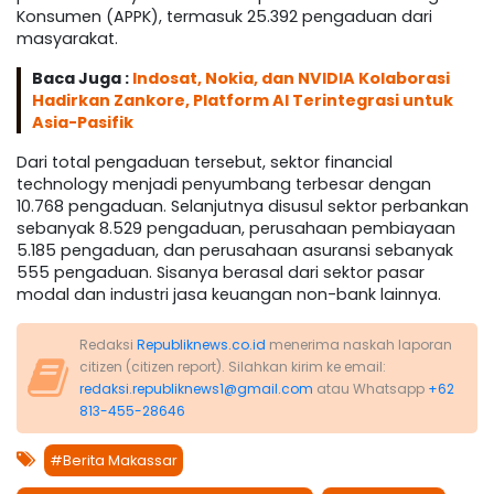
Konsumen (APPK), termasuk 25.392 pengaduan dari
masyarakat.
Baca Juga :
Indosat, Nokia, dan NVIDIA Kolaborasi
Hadirkan Zankore, Platform AI Terintegrasi untuk
Asia-Pasifik
Dari total pengaduan tersebut, sektor financial
technology menjadi penyumbang terbesar dengan
10.768 pengaduan. Selanjutnya disusul sektor perbankan
sebanyak 8.529 pengaduan, perusahaan pembiayaan
5.185 pengaduan, dan perusahaan asuransi sebanyak
555 pengaduan. Sisanya berasal dari sektor pasar
modal dan industri jasa keuangan non-bank lainnya.
Redaksi
Republiknews.co.id
menerima naskah laporan
citizen (citizen report). Silahkan kirim ke email:
redaksi.republiknews1@gmail.com
atau Whatsapp
+62
813-455-28646
#Berita Makassar