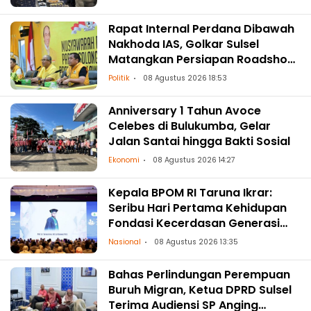
Rapat Internal Perdana Dibawah
Nakhoda IAS, Golkar Sulsel
Matangkan Persiapan Roadshow
ke Daerah
Politik
08 Agustus 2026 18:53
Anniversary 1 Tahun Avoce
Celebes di Bulukumba, Gelar
Jalan Santai hingga Bakti Sosial
Ekonomi
08 Agustus 2026 14:27
Kepala BPOM RI Taruna Ikrar:
Seribu Hari Pertama Kehidupan
Fondasi Kecerdasan Generasi
Masa Depan
Nasional
08 Agustus 2026 13:35
Bahas Perlindungan Perempuan
Buruh Migran, Ketua DPRD Sulsel
Terima Audiensi SP Anging