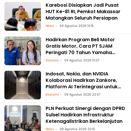
Karebosi Disiapkan Jadi Pusat
HUT Ke-81 RI, Pemkot Makassar
Matangkan Seluruh Persiapan
News
09 Agustus 2026 10:15
Hadirkan Program Beli Motor
Gratis Motor, Cara PT SJAM
Peringati 70 Tahun Yamaha
Indonesia dan HUT RI ke-81
Ekonomi
09 Agustus 2026 10:07
Indosat, Nokia, dan NVIDIA
Kolaborasi Hadirkan Zankore,
Platform AI Terintegrasi untuk
Asia-Pasifik
Ekonomi
08 Agustus 2026 22:07
PLN Perkuat Sinergi dengan DPRD
Sulsel Hadirkan Infrastruktur
Ketenagalistrikan Berkelanjutan
News
08 Agustus 2026 20:51