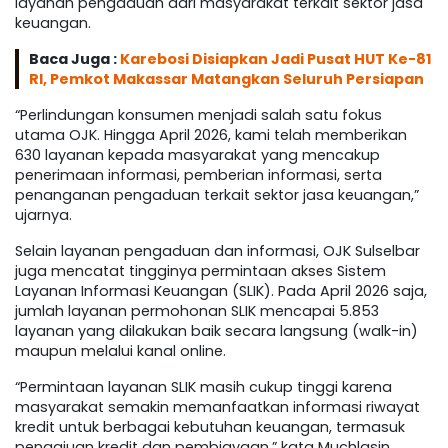
layanan pengaduan dari masyarakat terkait sektor jasa
keuangan.
Baca Juga :
Karebosi Disiapkan Jadi Pusat HUT Ke-81
RI, Pemkot Makassar Matangkan Seluruh Persiapan
“Perlindungan konsumen menjadi salah satu fokus
utama OJK. Hingga April 2026, kami telah memberikan
630 layanan kepada masyarakat yang mencakup
penerimaan informasi, pemberian informasi, serta
penanganan pengaduan terkait sektor jasa keuangan,”
ujarnya.
Selain layanan pengaduan dan informasi, OJK Sulselbar
juga mencatat tingginya permintaan akses Sistem
Layanan Informasi Keuangan (SLIK). Pada April 2026 saja,
jumlah layanan permohonan SLIK mencapai 5.853
layanan yang dilakukan baik secara langsung (walk-in)
maupun melalui kanal online.
“Permintaan layanan SLIK masih cukup tinggi karena
masyarakat semakin memanfaatkan informasi riwayat
kredit untuk berbagai kebutuhan keuangan, termasuk
pengajuan kredit dan pembiayaan,” kata Muchlasin.