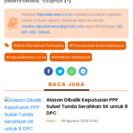
peserta berasal,” tutupnya.
(*)
Redaksi
Republiknews.co.id
menerima naskah laporan
citizen (citizen report). Silahkan kirim ke email:
redaksi.republiknews1@gmail.com
atau Whatsapp
+62
813-455-28646
#Moh Ramdhan Pomanto
#Pemerintah Kota Makassar
#republiknews.co.id
#Walikota Makassar
BACA JUGA
Alasan Dibalik Keputusan PPP
Sulsel Tunda Serahkan SK untuk 8
DPC
Politik
08 Agustus 2026 03:42