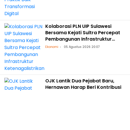
Kolaborasi PLN UIP Sulawesi
Bersama Kejati Sultra Percepat
Pembangunan Infrastruktur
Ketenagalistrikan
Ekonomi
05 Agustus 2026 20:07
OJK Lantik Dua Pejabat Baru,
Hernawan Harap Beri Kontribusi
Dorong Sektor Jasa Keuangan
Ekonomi
05 Agustus 2026 19:55