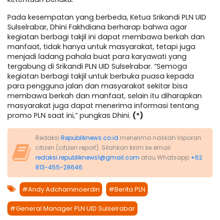
Pada kesempatan yang berbeda, Ketua Srikandi PLN UID
Sulselrabar, Dhini Fakhdiana berharap bahwa agar
kegiatan berbagi takjil ini dapat membawa berkah dan
manfaat, tidak hanya untuk masyarakat, tetapi juga
menjadi ladang pahala buat para karyawati yang
tergabung di Srikandi PLN UID Sulselrabar. “Semoga
kegiatan berbagi takjil untuk berbuka puasa kepada
para pengguna jalan dan masyarakat sekitar bisa
membawa berkah dan manfaat, selain itu diharapkan
masyarakat juga dapat menerima informasi tentang
promo PLN saat ini,” pungkas Dhini.
(*)
Redaksi
Republiknews.co.id
menerima naskah laporan
citizen (citizen report). Silahkan kirim ke email:
redaksi.republiknews1@gmail.com
atau Whatsapp
+62
813-455-28646
#Andy Adchaminoerdin
#Berita PLN
#General Manager PLN UID Sulselrabar