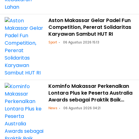
Aston Makassar Gelar Padel Fun
Competition, Pererat Solidaritas
Karyawan Sambut HUT RI
Sport
06 Agustus 2026 15:13
Kominfo Makassar Perkenalkan
Lontara Plus ke Peserta Australia
Awards sebagai Praktik Baik
Transformasi Digital
News
06 Agustus 2026 04:21