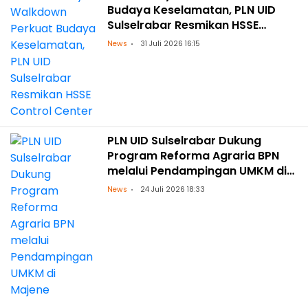
Budaya Keselamatan, PLN UID
Sulselrabar Resmikan HSSE
Control Center
News
31 Juli 2026 16:15
PLN UID Sulselrabar Dukung
Program Reforma Agraria BPN
melalui Pendampingan UMKM di
Majene
News
24 Juli 2026 18:33