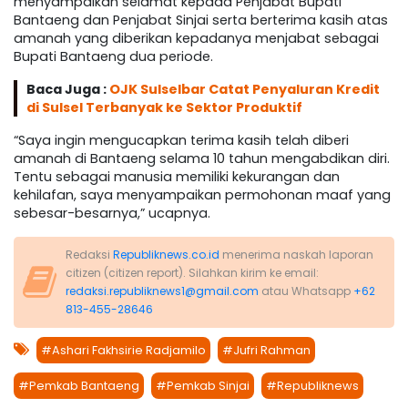
menyampaikan selamat kepada Penjabat Bupati
Bantaeng dan Penjabat Sinjai serta berterima kasih atas
amanah yang diberikan kepadanya menjabat sebagai
Bupati Bantaeng dua periode.
Baca Juga :
OJK Sulselbar Catat Penyaluran Kredit
di Sulsel Terbanyak ke Sektor Produktif
“Saya ingin mengucapkan terima kasih telah diberi
amanah di Bantaeng selama 10 tahun mengabdikan diri.
Tentu sebagai manusia memiliki kekurangan dan
kehilafan, saya menyampaikan permohonan maaf yang
sebesar-besarnya,” ucapnya.
Redaksi
Republiknews.co.id
menerima naskah laporan
citizen (citizen report). Silahkan kirim ke email:
redaksi.republiknews1@gmail.com
atau Whatsapp
+62
813-455-28646
#Ashari Fakhsirie Radjamilo
#Jufri Rahman
#Pemkab Bantaeng
#Pemkab Sinjai
#Republiknews