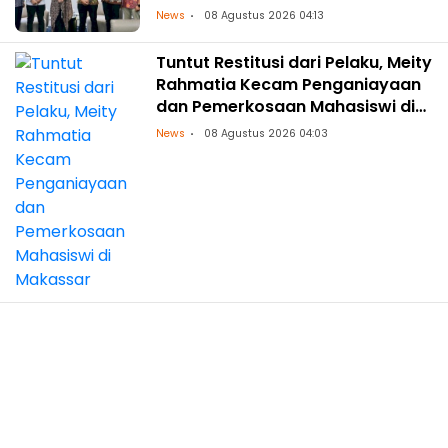
News
08 Agustus 2026 04:13
Tuntut Restitusi dari Pelaku, Meity
Rahmatia Kecam Penganiayaan
dan Pemerkosaan Mahasiswi di
Makassar
News
08 Agustus 2026 04:03
PPP Sulsel Respons Santai
Gabungnya Bupati Sinjai ke
Gerindra
Politik
08 Agustus 2026 03:46