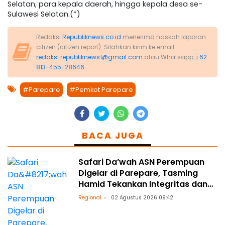
Selatan, para kepala daerah, hingga kepala desa se-
Sulawesi Selatan.(*)
Redaksi
Republiknews.co.id
menerima naskah laporan
citizen (citizen report). Silahkan kirim ke email:
redaksi.republiknews1@gmail.com
atau Whatsapp
+62
813-455-28646
#Parepare
#Pemkot Parepare
BACA JUGA
Safari Da’wah ASN Perempuan
Digelar di Parepare, Tasming
Hamid Tekankan Integritas dan
Spiritualitas
Regional
02 Agustus 2026 09:42