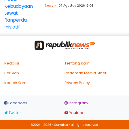
News
07 Agustus 2026 15:04
Redaksi
Tentang Kami
Beriklan
Pedoman Media Siber
Kontak Kami
Privacy Policy
Facebook
Instagram
Twitter
Youtube
©2021 - 2026 • SuryaLoe • all rights reserved