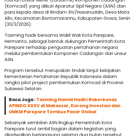
Latihan Dasar Militer (Latsarmil) Komponen Cadangan
(Komcad) yang diikuti Aparatur Sipil Negara (ASN) dan
para kepala desa di Rindam XIV/Hasanuddin, Desa Mata
Allo, Kecamatan Bontomarannu, Kabupaten Gowa, Senin
(30/3/2026).
Tasming hadir bersama Wakil Wali Kota Parepare,
Hermanto, sebagai bentuk dukungan Pemerintah Kota
Parepare terhadap penguatan pertahanan negara
melalui pembentukan Komponen Cadangan dari unsur
ASN.
Program tersebut merupakan tindak lanjut kebijakan
Kementerian Pertahanan Republik Indonesia dalam
rangka pilot project pembentukan Komcad di Provinsi
Sulawesi Selatan.
Baca Juga :
Tasming Hamid Hadiri Rakerkonas
APINDO XXXV di Makassar, Dorong Investasi dan
UMKM Parepare Tembus Pasar Global
Sebanyak sembilan ASN lingkup Pemerintah Kota
Parepare turut ambil bagian dalam kegiatan yang
dijadwalkan berlangsung selama dua bulan tersebut.