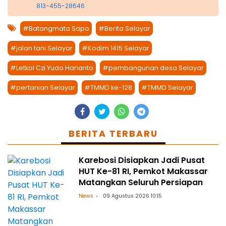
813-455-28646
#Batangmata Sapo
#Berita Selayar
#jalan tani Selayar
#Kodim 1415 Selayar
#Letkol Czi Yudo Harianto
#pembangunan desa Selayar
#pertanian Selayar
#TMMD ke-128
#TMMD Selayar
BERITA TERBARU
Karebosi Disiapkan Jadi Pusat
HUT Ke-81 RI, Pemkot Makassar
Matangkan Seluruh Persiapan
News
09 Agustus 2026 10:15