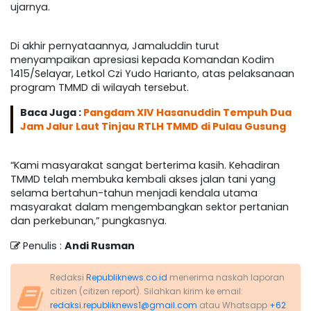
ujarnya.
Di akhir pernyataannya, Jamaluddin turut
menyampaikan apresiasi kepada Komandan Kodim
1415/Selayar, Letkol Czi Yudo Harianto, atas pelaksanaan
program TMMD di wilayah tersebut.
Baca Juga :
Pangdam XIV Hasanuddin Tempuh Dua
Jam Jalur Laut Tinjau RTLH TMMD di Pulau Gusung
“Kami masyarakat sangat berterima kasih. Kehadiran
TMMD telah membuka kembali akses jalan tani yang
selama bertahun-tahun menjadi kendala utama
masyarakat dalam mengembangkan sektor pertanian
dan perkebunan,” pungkasnya.
Penulis :
Andi Rusman
Redaksi
Republiknews.co.id
menerima naskah laporan
citizen (citizen report). Silahkan kirim ke email:
redaksi.republiknews1@gmail.com
atau Whatsapp
+62