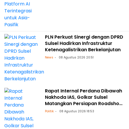
PLN Perkuat Sinergi dengan DPRD
Sulsel Hadirkan Infrastruktur
Ketenagalistrikan Berkelanjutan
News
08 Agustus 2026 20:51
Rapat Internal Perdana Dibawah
Nakhoda IAS, Golkar Sulsel
Matangkan Persiapan Roadshow
ke Daerah
Politik
08 Agustus 2026 18:53