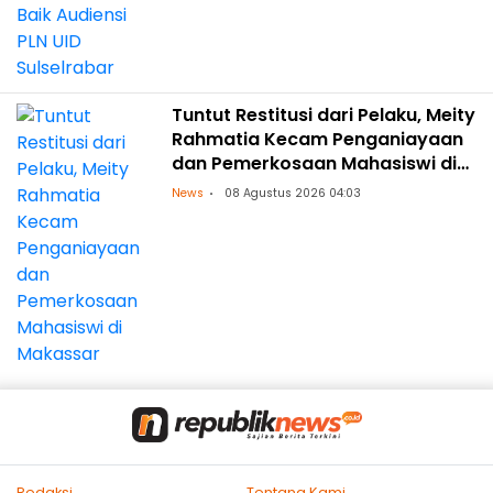
Tuntut Restitusi dari Pelaku, Meity
Rahmatia Kecam Penganiayaan
dan Pemerkosaan Mahasiswi di
Makassar
News
08 Agustus 2026 04:03
Redaksi
Tentang Kami