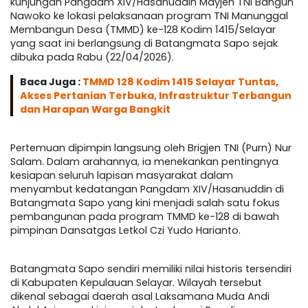
kunjungan Pangdam XIV/Hasanuddin Mayjen TNI Bangun
Nawoko ke lokasi pelaksanaan program TNI Manunggal
Membangun Desa (TMMD) ke-128 Kodim 1415/Selayar
yang saat ini berlangsung di Batangmata Sapo sejak
dibuka pada Rabu (22/04/2026).
Baca Juga :
TMMD 128 Kodim 1415 Selayar Tuntas,
Akses Pertanian Terbuka, Infrastruktur Terbangun
dan Harapan Warga Bangkit
Pertemuan dipimpin langsung oleh Brigjen TNI (Purn) Nur
Salam. Dalam arahannya, ia menekankan pentingnya
kesiapan seluruh lapisan masyarakat dalam
menyambut kedatangan Pangdam XIV/Hasanuddin di
Batangmata Sapo yang kini menjadi salah satu fokus
pembangunan pada program TMMD ke-128 di bawah
pimpinan Dansatgas Letkol Czi Yudo Harianto.
Batangmata Sapo sendiri memiliki nilai historis tersendiri
di Kabupaten Kepulauan Selayar. Wilayah tersebut
dikenal sebagai daerah asal Laksamana Muda Andi