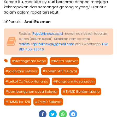
Karena itu, mari kita syukuri bersama dengan menjaga
kekompakan dan semangat gotong royong,” ujar Nur
Salam dalam rapat tersebut.
Penulis :
Andi Rusman
Redaksi
Republiknews.co.id
menerima naskah laporan
citizen (citizen report). Silahkan kirim ke email:
redaksi.republiknews1@gmail.com
atau Whatsapp
+62
813-455-28646
#Batangmata Sapo
#Berita Selayar
#jalan tani Selayar
#Kodim 1415 Selayar
#Letkol Czi Yudo Harianto
#Pangdam Hasanuddin
#pembangunan desa Selayar
#TMMD Bontomatene
#TMMD ke-128
#TMMD Selayar