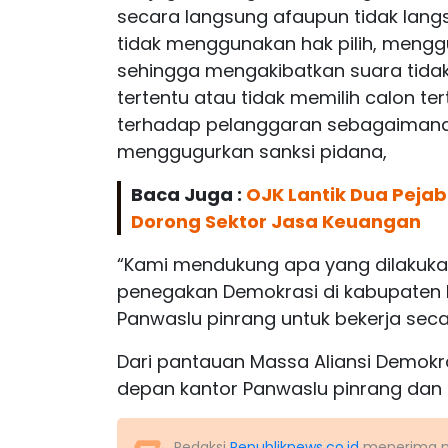
secara langsung afaupun tidak lang
tidak menggunakan hak pilih, menggu
sehingga mengakibatkan suara tida
tertentu atau tidak memilih calon te
terhadap pelanggaran sebagaimana 
menggugurkan sanksi pidana,
Baca Juga :
OJK Lantik Dua Pejab
Dorong Sektor Jasa Keuangan
“Kami mendukung apa yang dilakuk
penegakan Demokrasi di kabupaten 
Panwaslu pinrang untuk bekerja seca
Dari pantauan Massa Aliansi Demokr
depan kantor Panwaslu pinrang dan di
Redaksi
Republiknews.co.id
menerima nas