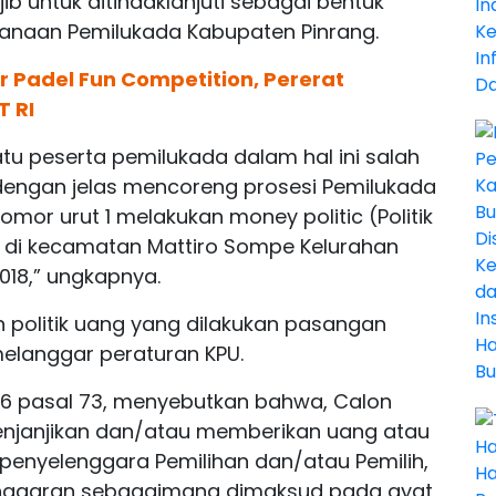
b untuk ditindaklanjuti sebagai bentuk
sanaan Pemilukada Kabupaten Pinrang.
 Padel Fun Competition, Pererat
T RI
atu peserta pemilukada dalam hal ini salah
 dengan jelas mencoreng prosesi Pemilukada
mor urut 1 melakukan money politic (Politik
di kecamatan Mattiro Sompe Kelurahan
018,” ungkapnya.
n politik uang yang dilakukan pasangan
melanggar peraturan KPU.
6 pasal 73, menyebutkan bahwa, Calon
njanjikan dan/atau memberikan uang atau
penyelenggara Pemilihan dan/atau Pemilih,
anggaran sebagaimana dimaksud pada ayat