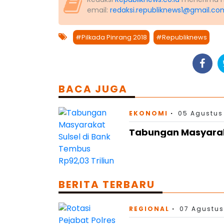
email:
redaksi.republiknews1@gmail.co
#Pilkada Pinrang 2018
#Republiknews
BACA JUGA
EKONOMI
05 Agustus 
Tabungan Masyaraka
BERITA TERBARU
REGIONAL
07 Agustus