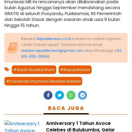
Imunisasi MR ini rencananya akan dilaksanakan pada
bulan Agustus hingga September mendatang secara
GRATIS di seluruh Posyandu, Puskesmas, RS Pemerintah
dan Sekolah Dasar dengan sasaran anak usia 9 bulan
hingga 15 tahun.
Redaksi
Republiknews.co.id
menerima naskah laporan
citizen (citizen report). Silahkan kirim ke email:
redaksi.republiknews1@gmail.com
atau Whatsapp
+62
813-455-28646
#Aliyah Mustika Ilham
#Republiknews
#Sosialisasi Imunisasi Measles Rubella
BACA JUGA
Anniversary 1 Tahun Avoce
Celebes di Bulukumba, Gelar