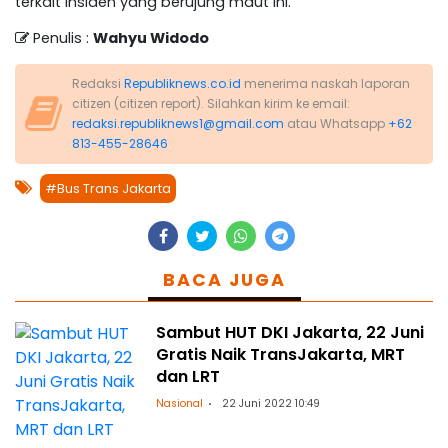
terkait insiden yang berujung maut ini.
Penulis :
Wahyu Widodo
Redaksi
Republiknews.co.id
menerima naskah laporan
citizen (citizen report). Silahkan kirim ke email:
redaksi.republiknews1@gmail.com
atau Whatsapp
+62
813-455-28646
#Bus Trans Jakarta
BACA JUGA
Sambut HUT DKI Jakarta, 22 Juni
Gratis Naik TransJakarta, MRT
dan LRT
Nasional
22 Juni 2022 10:49