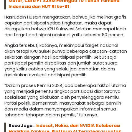
Motor, Cara PT SJAM Peringati 70 Tahun Yamaha
Indonesia dan HUT RI ke-81
Hasruddin Husain mengatakan, bahwa jika melihat grafis
capaian partisipasi setiap tingkatan, maka dapat
disimpulkan bahwa KPU Sulawesi Selatan mencapai lebih
dari target partisipasi nasional yaitu sebesar 80 persen.
Angka tersebut, katanya, melampaui target nasional
akan tetapi KPU Sulsel punya beberapa catatan-catatan
sekaitan dengan hasil partisipasi pemilih. Sebut saja
partisipasi pemilih disabilitas dan jumlah surat suara
yang keliru coblos yang selalu jadi perhatian dalam
melakukan evaluasi partisipasi pemilih.
“Dalam proses Pemilu 2024, ada beberapa faktor utama
yang menjadi penentu tingkat partisipasi diantaranya
sosialisasi yang dilakukan oleh penyelenggara Pemilu.
Partai politik, pemerintah, masyarakat sebagai pemilih
dan media dalam menyampaikan informasi semua
tahapan-tahapan dalam pemilu,” tuturnya.
Baca Juga :
Indosat, Nokia, dan NVIDIA Kolaborasi
Hadirkan Zankore, Platform AI Terintegrasi untuk