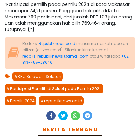
“Partisipasi pemilih pada pemilu 2024 di Kota Makassar
mencapai 74,21 persen. Pengguna hak pilih di Kota
Makassar 769 partisipasi, dari jumlah DPT 1.03 juta orang.
Dan tidak menggunakan hak pilih 769.464 orang,”
tutupnya.
(*)
Redaksi
Republiknews.co.id
menerima naskah laporan
citizen (citizen report). Silahkan kirim ke email:
redaksi.republiknews1@gmail.com
atau Whatsapp
+62
813-455-28646
#KPU Sulawesi Selatan
#Partisipasi Pemilih di Sulsel pada Pemilu 2024
#Pemilu 2024
#republiknews.co.id
BERITA TERBARU