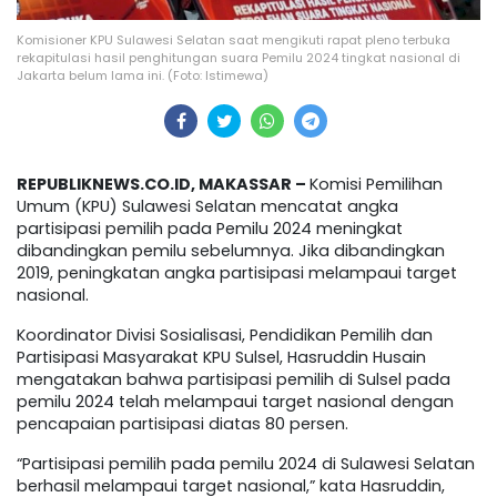
Komisioner KPU Sulawesi Selatan saat mengikuti rapat pleno terbuka
rekapitulasi hasil penghitungan suara Pemilu 2024 tingkat nasional di
Jakarta belum lama ini. (Foto: Istimewa)
REPUBLIKNEWS.CO.ID, MAKASSAR –
Komisi Pemilihan
Umum (KPU) Sulawesi Selatan mencatat angka
partisipasi pemilih pada Pemilu 2024 meningkat
dibandingkan pemilu sebelumnya. Jika dibandingkan
2019, peningkatan angka partisipasi melampaui target
nasional.
Koordinator Divisi Sosialisasi, Pendidikan Pemilih dan
Partisipasi Masyarakat KPU Sulsel, Hasruddin Husain
mengatakan bahwa partisipasi pemilih di Sulsel pada
pemilu 2024 telah melampaui target nasional dengan
pencapaian partisipasi diatas 80 persen.
“Partisipasi pemilih pada pemilu 2024 di Sulawesi Selatan
berhasil melampaui target nasional,” kata Hasruddin,