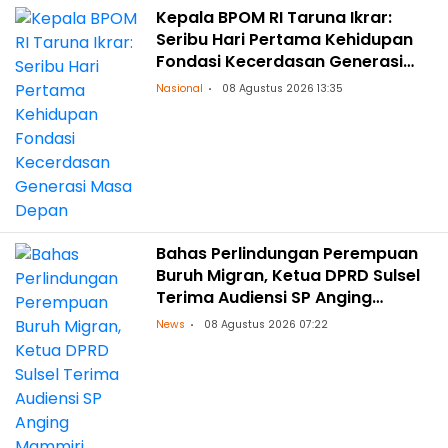
Kepala BPOM RI Taruna Ikrar:
Seribu Hari Pertama Kehidupan
Fondasi Kecerdasan Generasi
Masa Depan
Nasional
08 Agustus 2026 13:35
Bahas Perlindungan Perempuan
Buruh Migran, Ketua DPRD Sulsel
Terima Audiensi SP Anging
Mammiri
News
08 Agustus 2026 07:22