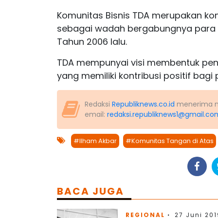
Komunitas Bisnis TDA merupakan kom
sebagai wadah bergabungnya para w
Tahun 2006 lalu.
TDA mempunyai visi membentuk pe
yang memiliki kontribusi positif bagi
Redaksi
Republiknews.co.id
menerima nas
email:
redaksi.republiknews1@gmail.co
#Ilham Akbar
#Komunitas Tangan di Atas
BACA JUGA
REGIONAL
27 Juni 201