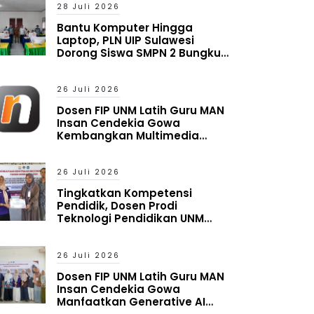
28 Juli 2026
Bantu Komputer Hingga
Laptop, PLN UIP Sulawesi
Dorong Siswa SMPN 2 Bungku
Timur Melek Digital
26 Juli 2026
Dosen FIP UNM Latih Guru MAN
Insan Cendekia Gowa
Kembangkan Multimedia
Interaktif Berbasis Augmented
Reality
26 Juli 2026
Tingkatkan Kompetensi
Pendidik, Dosen Prodi
Teknologi Pendidikan UNM
Latih Guru MAN Insan Cendekia
Gowa Manfaatkan Generative
AI
26 Juli 2026
Dosen FIP UNM Latih Guru MAN
Insan Cendekia Gowa
Manfaatkan Generative AI