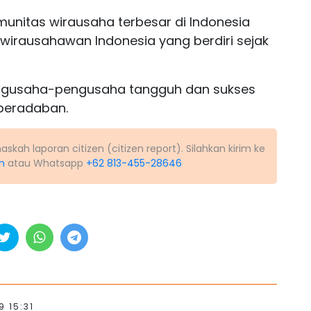
unitas wirausaha terbesar di Indonesia
irausahawan Indonesia yang berdiri sejak
ngusaha-pengusaha tangguh dan sukses
 peradaban.
kah laporan citizen (citizen report). Silahkan kirim ke
m
atau Whatsapp
+62 813-455-28646
9 15:31