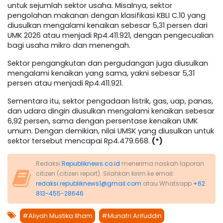
untuk sejumlah sektor usaha. Misalnya, sektor
pengolahan makanan dengan klasifikasi KBLI C.10 yang
diusulkan mengalami kenaikan sebesar 5,31 persen dari
UMK 2026 atau menjadi Rp4.411.921, dengan pengecualian
bagi usaha mikro dan menengah.
Sektor pengangkutan dan pergudangan juga diusulkan
mengalami kenaikan yang sama, yakni sebesar 5,31
persen atau menjadi Rp4.411.921.
Sementara itu, sektor pengadaan listrik, gas, uap, panas,
dan udara dingin diusulkan mengalami kenaikan sebesar
6,92 persen, sama dengan persentase kenaikan UMK
umum. Dengan demikian, nilai UMSK yang diusulkan untuk
sektor tersebut mencapai Rp4.479.668.
(*)
Redaksi
Republiknews.co.id
menerima naskah laporan
citizen (citizen report). Silahkan kirim ke email:
redaksi.republiknews1@gmail.com
atau Whatsapp
+62
813-455-28646
#Aliyah Mustika Ilham
#Munafri Arifuddin