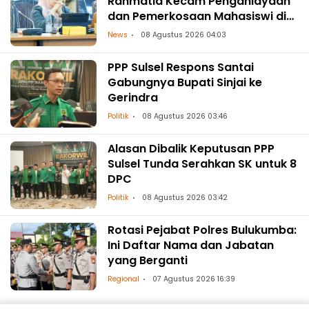
Rahmatia Kecam Penganiayaan
dan Pemerkosaan Mahasiswi di
Makassar
News
08 Agustus 2026 04:03
PPP Sulsel Respons Santai
Gabungnya Bupati Sinjai ke
Gerindra
Politik
08 Agustus 2026 03:46
Alasan Dibalik Keputusan PPP
Sulsel Tunda Serahkan SK untuk 8
DPC
Politik
08 Agustus 2026 03:42
Rotasi Pejabat Polres Bulukumba:
Ini Daftar Nama dan Jabatan
yang Berganti
Regional
07 Agustus 2026 16:39