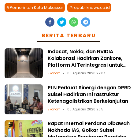
#Pemerintah Kota Makassar
#republiknews.co.id
BERITA TERBARU
Indosat, Nokia, dan NVIDIA
Kolaborasi Hadirkan Zankore,
Platform AI Terintegrasi untuk
Asia-Pasifik
Ekonomi
08 Agustus 2026 22:07
PLN Perkuat Sinergi dengan DPRD
Sulsel Hadirkan Infrastruktur
Ketenagalistrikan Berkelanjutan
Ekonomi
08 Agustus 2026 20:51
Rapat Internal Perdana Dibawah
Nakhoda IAS, Golkar Sulsel
Matangkan Persiapan Roadshow