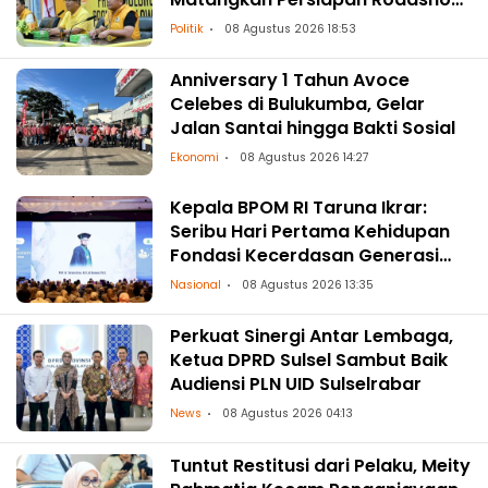
ke Daerah
Politik
08 Agustus 2026 18:53
Anniversary 1 Tahun Avoce
Celebes di Bulukumba, Gelar
Jalan Santai hingga Bakti Sosial
Ekonomi
08 Agustus 2026 14:27
Kepala BPOM RI Taruna Ikrar:
Seribu Hari Pertama Kehidupan
Fondasi Kecerdasan Generasi
Masa Depan
Nasional
08 Agustus 2026 13:35
Perkuat Sinergi Antar Lembaga,
Ketua DPRD Sulsel Sambut Baik
Audiensi PLN UID Sulselrabar
News
08 Agustus 2026 04:13
Tuntut Restitusi dari Pelaku, Meity