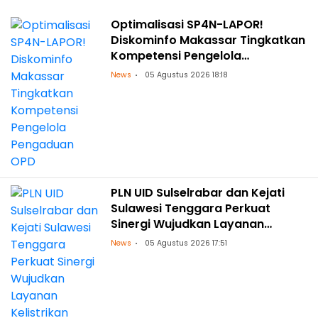
Optimalisasi SP4N-LAPOR!
Diskominfo Makassar Tingkatkan
Kompetensi Pengelola
Pengaduan OPD
News
05 Agustus 2026 18:18
PLN UID Sulselrabar dan Kejati
Sulawesi Tenggara Perkuat
Sinergi Wujudkan Layanan
Kelistrikan Andal dengan
News
05 Agustus 2026 17:51
Penguatan Pendampingan
Hukum