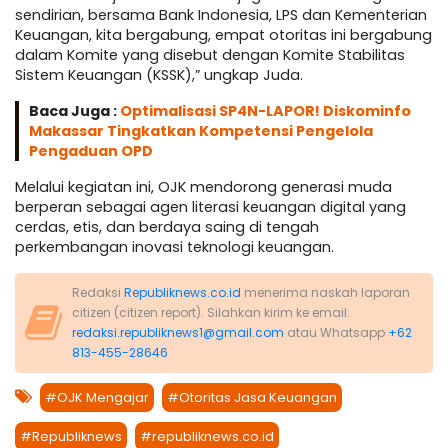
sendirian, bersama Bank Indonesia, LPS dan Kementerian
Keuangan, kita bergabung, empat otoritas ini bergabung
dalam Komite yang disebut dengan Komite Stabilitas
Sistem Keuangan (KSSK),” ungkap Juda.
Baca Juga :
Optimalisasi SP4N-LAPOR! Diskominfo
Makassar Tingkatkan Kompetensi Pengelola
Pengaduan OPD
Melalui kegiatan ini, OJK mendorong generasi muda
berperan sebagai agen literasi keuangan digital yang
cerdas, etis, dan berdaya saing di tengah
perkembangan inovasi teknologi keuangan.
Redaksi
Republiknews.co.id
menerima naskah laporan
citizen (citizen report). Silahkan kirim ke email:
redaksi.republiknews1@gmail.com
atau Whatsapp
+62
813-455-28646
#OJK Mengajar
#Otoritas Jasa Keuangan
#Republiknews
#republiknews.co.id