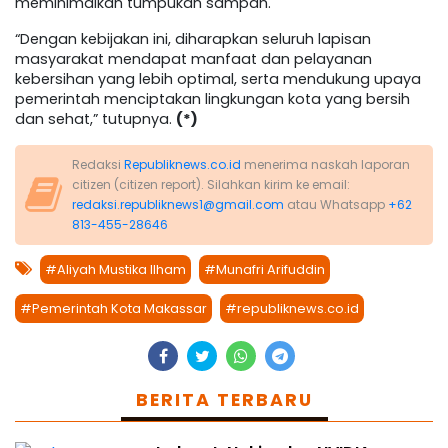
meminimalkan tumpukan sampah.
“Dengan kebijakan ini, diharapkan seluruh lapisan
masyarakat mendapat manfaat dan pelayanan
kebersihan yang lebih optimal, serta mendukung upaya
pemerintah menciptakan lingkungan kota yang bersih
dan sehat,” tutupnya.
(*)
Redaksi
Republiknews.co.id
menerima naskah laporan
citizen (citizen report). Silahkan kirim ke email:
redaksi.republiknews1@gmail.com
atau Whatsapp
+62
813-455-28646
#Aliyah Mustika Ilham
#Munafri Arifuddin
#Pemerintah Kota Makassar
#republiknews.co.id
BERITA TERBARU