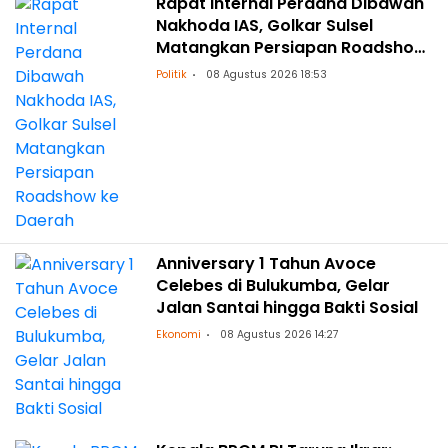
Rapat Internal Perdana Dibawah
Nakhoda IAS, Golkar Sulsel
Matangkan Persiapan Roadshow
ke Daerah
Politik
08 Agustus 2026 18:53
Anniversary 1 Tahun Avoce
Celebes di Bulukumba, Gelar
Jalan Santai hingga Bakti Sosial
Ekonomi
08 Agustus 2026 14:27