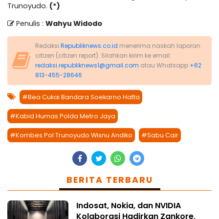
Trunoyudo.
(*)
Penulis :
Wahyu Widodo
Redaksi
Republiknews.co.id
menerima naskah laporan
citizen (citizen report). Silahkan kirim ke email:
redaksi.republiknews1@gmail.com
atau Whatsapp
+62
813-455-28646
#Bea Cukai Bandara Soekarno Hatta
#Kabid Humas Polda Metro Jaya
#Kombes Pol Trunoyudo Wisnu Andiko
#Sabu Cair
BERITA TERBARU
Indosat, Nokia, dan NVIDIA
Kolaborasi Hadirkan Zankore,