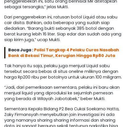
penggerebekan ini, satu orang berinisial MR ditetapkan
sebagai tersangka,” jelas Mukti.
Dari penggerebekan ini, ratusan botol Liquid atau sabu
cair disita. Bahkan, ada beberapa yang sudah siap
diedarkan. “Barang bukti sebanyak 385 botol dengan
berat kurang lebih 16 liter. Siap edar dan sudah ada yang
siap kirim juga,” ucap Mukti.
Baca Juga :
Polisi Tangkap 4 Pelaku Curas Nasabah
Bank di Bekasi Timur, Kerugian Hingga Rp80 Juta
Tak hanya itu saja, pelaku juga menjual Liquid sabu
tersebut secara bebas di situs oneline miliknya dengan
harga Rp200 ribu per botolnya untuk ukuran 100 miligram.
“Jadi, dari pemeriksaan sementara, pelaku ini baru akan
menjual liquid yang diproduksi ke sejumlah pemesan
yang berada di Wilayah Jabotabek,” beber Mukti.
Sementara Kepala Bidang P2 Bea Cukai Soekarno Hatta,
Zaky Firmansyah menyebutkan join investigasi ini ada
yang namanya sharing sharing informasi dan sharing
data, ini sangat berguna sekali tentunya narkotika bisa