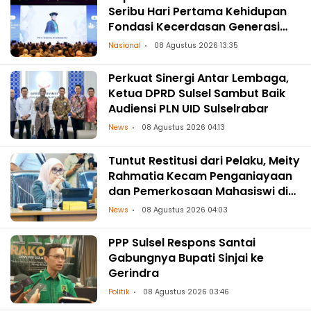
Seribu Hari Pertama Kehidupan
Fondasi Kecerdasan Generasi
Masa Depan
Nasional
08 Agustus 2026 13:35
Perkuat Sinergi Antar Lembaga,
Ketua DPRD Sulsel Sambut Baik
Audiensi PLN UID Sulselrabar
News
08 Agustus 2026 04:13
Tuntut Restitusi dari Pelaku, Meity
Rahmatia Kecam Penganiayaan
dan Pemerkosaan Mahasiswi di
Makassar
News
08 Agustus 2026 04:03
PPP Sulsel Respons Santai
Gabungnya Bupati Sinjai ke
Gerindra
Politik
08 Agustus 2026 03:46