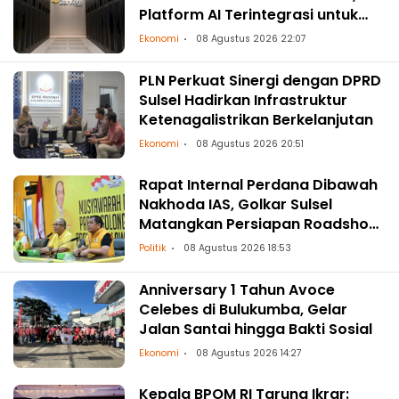
Platform AI Terintegrasi untuk
Asia-Pasifik
Ekonomi
08 Agustus 2026 22:07
PLN Perkuat Sinergi dengan DPRD
Sulsel Hadirkan Infrastruktur
Ketenagalistrikan Berkelanjutan
Ekonomi
08 Agustus 2026 20:51
Rapat Internal Perdana Dibawah
Nakhoda IAS, Golkar Sulsel
Matangkan Persiapan Roadshow
ke Daerah
Politik
08 Agustus 2026 18:53
Anniversary 1 Tahun Avoce
Celebes di Bulukumba, Gelar
Jalan Santai hingga Bakti Sosial
Ekonomi
08 Agustus 2026 14:27
Kepala BPOM RI Taruna Ikrar: