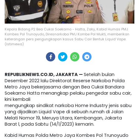
Kepala Bidang P2 Bea Cukai Soekarno - Hatta, Zaky, Kabid Humas PMJ
Kombes Pol Trunoyudo, Diresnarkoba PMJ Kombe Pol Mukti, memberikan
keterangan pers pengungkapan kasus Sabu Cair Bentuk Liquid Vape.
(Istimewa)
REPUBLIKNEWS.CO.ID, JAKARTA —
Setelah bulan
Desember 2022 lalu Direktorat Reserse Narkoba Polda
Metro Jaya bekerjasama dengan Bea Cukai Bandara
Soekarno Hatta menangkap pelaku pengedar sabu cair,
kini kembali
mengungkap sindikat narkoba Home Industry jenis sabu
yang dijadikan Liquid Vape di sebuah rumah di Jalan
Melati Nomor 19, Meruya Utara, Kembangan, Jakarta
Barat l, pada Sabtu (14/1/2023) kemarin.
Kabid Humas Polda Metro Jaya Kombes Pol Trunoyudo