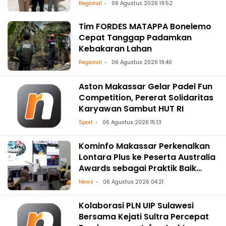
Regional
06 Agustus 2026 19:52
Tim FORDES MATAPPA Bonelemo
Cepat Tanggap Padamkan
Kebakaran Lahan
Regional
06 Agustus 2026 19:40
Aston Makassar Gelar Padel Fun
Competition, Pererat Solidaritas
Karyawan Sambut HUT RI
Sport
06 Agustus 2026 15:13
Kominfo Makassar Perkenalkan
Lontara Plus ke Peserta Australia
Awards sebagai Praktik Baik
Transformasi Digital
News
06 Agustus 2026 04:21
Kolaborasi PLN UIP Sulawesi
Bersama Kejati Sultra Percepat