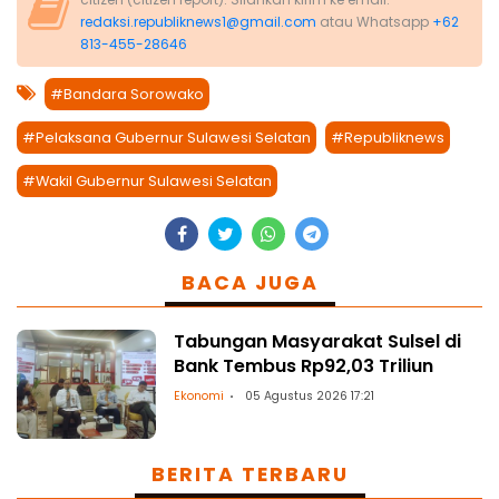
redaksi.republiknews1@gmail.com
atau Whatsapp
+62
813-455-28646
#Bandara Sorowako
#Pelaksana Gubernur Sulawesi Selatan
#Republiknews
#Wakil Gubernur Sulawesi Selatan
BACA JUGA
Tabungan Masyarakat Sulsel di
Bank Tembus Rp92,03 Triliun
Ekonomi
05 Agustus 2026 17:21
BERITA TERBARU