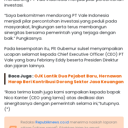
investasi.
“Saya berkomitmen mendorong PT Vale Indonesia
menjadi pilar percontohan investasi.yang peduli pada
masyarakat, lingkungan serta terus membangun
sinergitas bersama pemerintah yang terjaga dengan
baik.” Pungkasnya.
Pada kesempatan itu, Plt Gubernur sulsel menyampaikan
ucapan selamat kepada Chief Executive Officer (CEO) PT
Vale yang baru Febriany Eddy beserta Presiden Direktur
dan jajaran lainnya.
Baca Juga :
OJK Lantik Dua Pejabat Baru, Hernawan
Harap Beri Kontribusi Dorong Sektor Jasa Keuangan
“Rasa terima kasih juga kami sampaikan kepada bapak
Nico Kanter (CEO yang lama) atas dedikasi dan
sinergitasnya dengan pemerintah selama ini,”tutupnya.
(*)
Redaksi
Republiknews.co.id
menerima naskah laporan
citizen (citizen report). Silahkan kirim ke email: