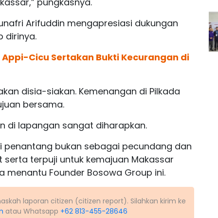
assar,” pungkasnya.
unafri Arifuddin mengapresiasi dukungan
 dirinya.
 Appi-Cicu Sertakan Bukti Kecurangan di
 akan disia-siakan. Kemenangan di Pilkada
ujuan bersama.
an di lapangan sangat diharapkan.
ai penantang bukan sebagai pecundang dan
serta terpuji untuk kemajuan Makassar
uga menantu Founder Bosowa Group ini.
kah laporan citizen (citizen report). Silahkan kirim ke
m
atau Whatsapp
+62 813-455-28646