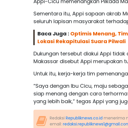
Appi-Cicu memenangkan Pilkada Mak
Sementara itu, Appi sapaan akrab M
seluruh lapisan masyarakat terhadap
Baca Juga :
Optimis Menang, Tim
Lokasi Rekapitulasi Suara Pilwali
Dukungan tersebut diakui Appi tidak
Makassar disebut Appi merupakan t
Untuk itu, kerja-kerja tim pemenang
“Saya dengan Ibu Cicu, maju sebag
siap menang dengan cara terhormat 
yang lebih baik,” tegas Appi yang j
Redaksi
Republiknews.co.id
menerima nas
email:
redaksi.republiknews1@gmail.co