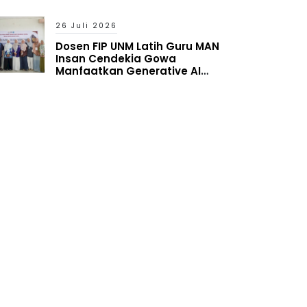
Latih Guru MAN Insan Cendekia
Gowa Manfaatkan Generative
AI
26 Juli 2026
Dosen FIP UNM Latih Guru MAN
Insan Cendekia Gowa
Manfaatkan Generative AI
untuk Penyusunan Aset
Pembelajaran Digital Adaptif