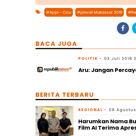
#Appi - Cicu
#pilwali Makassar 2018
#Re
BACA JUGA
POLITIK
03 Juli 2018 
Aru: Jangan Perca
BERITA TERBARU
REGIONAL
06 Agustus
Harumkan Nama Bulu
Film AI Terima Apre