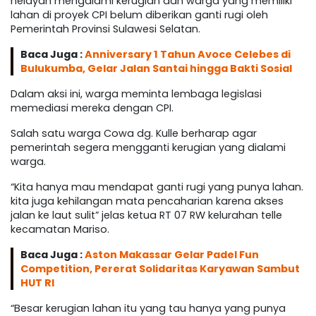
nelayan mengalami kerugian dan warga yang memiliki
lahan di proyek CPI belum diberikan ganti rugi oleh
Pemerintah Provinsi Sulawesi Selatan.
Baca Juga :
Anniversary 1 Tahun Avoce Celebes di
Bulukumba, Gelar Jalan Santai hingga Bakti Sosial
Dalam aksi ini, warga meminta lembaga legislasi
memediasi mereka dengan CPI.
Salah satu warga Cowa dg. Kulle berharap agar
pemerintah segera mengganti kerugian yang dialami
warga.
“Kita hanya mau mendapat ganti rugi yang punya lahan.
kita juga kehilangan mata pencaharian karena akses
jalan ke laut sulit” jelas ketua RT 07 RW kelurahan telle
kecamatan Mariso.
Baca Juga :
Aston Makassar Gelar Padel Fun
Competition, Pererat Solidaritas Karyawan Sambut
HUT RI
“Besar kerugian lahan itu yang tau hanya yang punya