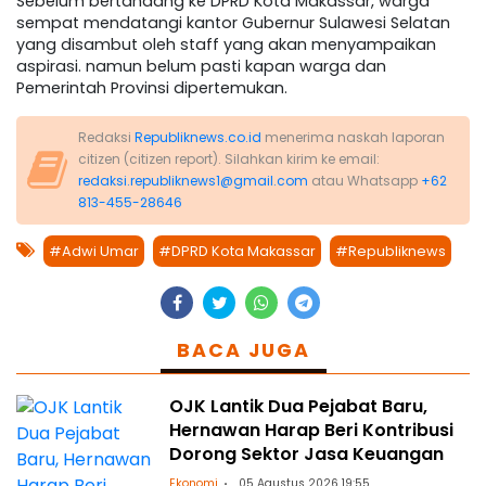
Sebelum bertandang ke DPRD Kota Makassar, warga
sempat mendatangi kantor Gubernur Sulawesi Selatan
yang disambut oleh staff yang akan menyampaikan
aspirasi. namun belum pasti kapan warga dan
Pemerintah Provinsi dipertemukan.
Redaksi
Republiknews.co.id
menerima naskah laporan
citizen (citizen report). Silahkan kirim ke email:
redaksi.republiknews1@gmail.com
atau Whatsapp
+62
813-455-28646
#Adwi Umar
#DPRD Kota Makassar
#Republiknews
BACA JUGA
OJK Lantik Dua Pejabat Baru,
Hernawan Harap Beri Kontribusi
Dorong Sektor Jasa Keuangan
Ekonomi
05 Agustus 2026 19:55