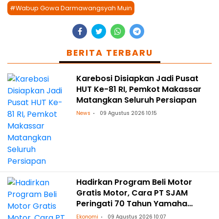
#Wabup Gowa Darmawangsyah Muin
BERITA TERBARU
Karebosi Disiapkan Jadi Pusat
HUT Ke-81 RI, Pemkot Makassar
Matangkan Seluruh Persiapan
News
09 Agustus 2026 10:15
Hadirkan Program Beli Motor
Gratis Motor, Cara PT SJAM
Peringati 70 Tahun Yamaha
Indonesia dan HUT RI ke-81
Ekonomi
09 Agustus 2026 10:07