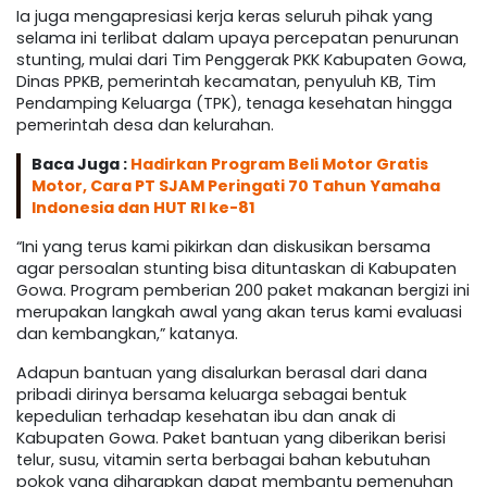
Ia juga mengapresiasi kerja keras seluruh pihak yang
selama ini terlibat dalam upaya percepatan penurunan
stunting, mulai dari Tim Penggerak PKK Kabupaten Gowa,
Dinas PPKB, pemerintah kecamatan, penyuluh KB, Tim
Pendamping Keluarga (TPK), tenaga kesehatan hingga
pemerintah desa dan kelurahan.
Baca Juga :
Hadirkan Program Beli Motor Gratis
Motor, Cara PT SJAM Peringati 70 Tahun Yamaha
Indonesia dan HUT RI ke-81
“Ini yang terus kami pikirkan dan diskusikan bersama
agar persoalan stunting bisa dituntaskan di Kabupaten
Gowa. Program pemberian 200 paket makanan bergizi ini
merupakan langkah awal yang akan terus kami evaluasi
dan kembangkan,” katanya.
Adapun bantuan yang disalurkan berasal dari dana
pribadi dirinya bersama keluarga sebagai bentuk
kepedulian terhadap kesehatan ibu dan anak di
Kabupaten Gowa. Paket bantuan yang diberikan berisi
telur, susu, vitamin serta berbagai bahan kebutuhan
pokok yang diharapkan dapat membantu pemenuhan