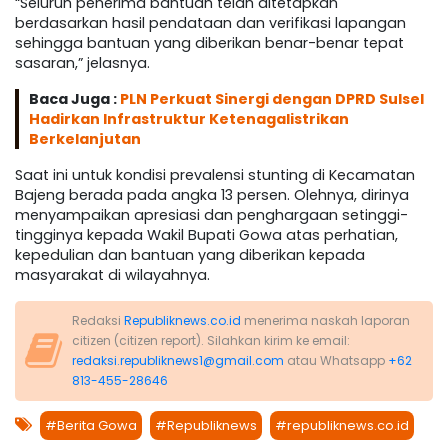
“Seluruh penerima bantuan telah ditetapkan
berdasarkan hasil pendataan dan verifikasi lapangan
sehingga bantuan yang diberikan benar-benar tepat
sasaran,” jelasnya.
Baca Juga :
PLN Perkuat Sinergi dengan DPRD Sulsel
Hadirkan Infrastruktur Ketenagalistrikan
Berkelanjutan
Saat ini untuk kondisi prevalensi stunting di Kecamatan
Bajeng berada pada angka 13 persen. Olehnya, dirinya
menyampaikan apresiasi dan penghargaan setinggi-
tingginya kepada Wakil Bupati Gowa atas perhatian,
kepedulian dan bantuan yang diberikan kepada
masyarakat di wilayahnya.
Redaksi
Republiknews.co.id
menerima naskah laporan
citizen (citizen report). Silahkan kirim ke email:
redaksi.republiknews1@gmail.com
atau Whatsapp
+62
813-455-28646
#Berita Gowa
#Republiknews
#republiknews.co.id