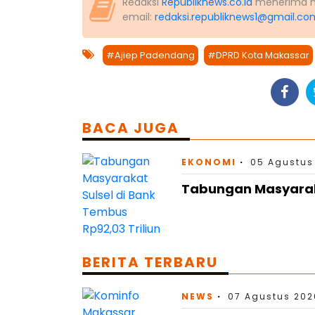
Redaksi
Republiknews.co.id
menerima nas
email:
redaksi.republiknews1@gmail.co
#Ajiep Padendang
#DPRD Kota Makassar
BACA JUGA
EKONOMI
05 Agustus 
Tabungan Masyaraka
BERITA TERBARU
NEWS
07 Agustus 202