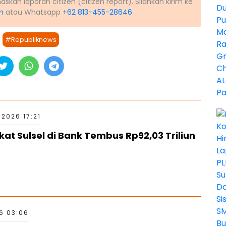
kah laporan citizen (citizen report). Silahkan kirim ke
m
atau Whatsapp
+62 813-455-28646
#Republiknews
2026 17:21
t Sulsel di Bank Tembus Rp92,03 Triliun
6 03:06