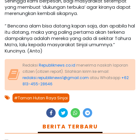
Sehingga kami berpesan, Bagi masyarakat setempat
yang membuat ‘dukungan terbuka’ agar kiranya dapat
merenungkan kembali sikapnya.
” Bencana alam bisa datang kapan saja, dan apabila hal
itu datang, maka yang paling pertama akan terkena
dampaknya adalah mereka yang ada di sekitar Tahura
Ma’ra, lalu kepada masyarakat Sinjai umumnya.”
Kuncinya. (Anto)
Redaksi
Republiknews.co.id
menerima naskah laporan
citizen (citizen report). Silahkan kirim ke email:
redaksi.republiknews1@gmail.com
atau Whatsapp
+62
813-455-28646
#Taman Hutan Raya Sinjai
BERITA TERBARU