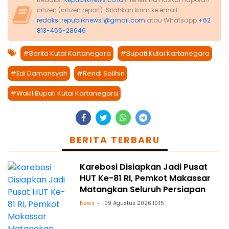
citizen (citizen report). Silahkan kirim ke email:
redaksi.republiknews1@gmail.com
atau Whatsapp
+62
813-455-28646
#Berita Kutai Kartanegara
#Bupati Kutai Kartanegara
#Edi Damansyah
#Rendi Solihin
#Wakil Bupati Kutai Kartanegara
BERITA TERBARU
Karebosi Disiapkan Jadi Pusat
HUT Ke-81 RI, Pemkot Makassar
Matangkan Seluruh Persiapan
News
09 Agustus 2026 10:15