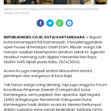
Bupati Kutai Kartanegara, Edi Damansyah saat berkumpul bersama
warga. (Istimewa)
REPUBLIKNEWS.CO.ID, KUTAI KARTANEGARA —
Bupati
Kutai Kartanegara Edi Damansyah, menyelenggarakan
open house di Pendopo Odah Etam. Ribuan warga tak
menyia-nyiakan kesempatan setahun sekali ini. Agenda
tersebut memang rutin digelar menandai Hari Raya
Idulfitri 1445 Hijriah pada Rabu (10/4/2024).
Acara itu juga menjadi simbol silaturahmi antara
pemimpin dan warganya di Kota Raja.
Tak hanya warga yang datang, tapi juga anggota Forum
Koordinasi Pimpinan Daerah (Forkopimda) Kutai
Kartanegara, serta pejabat dan aparatur sipil negara
(ASN) di lingkungan Pemerintah Kabupaten Kutai
Kartanegara hadir dalam acara ini. Mereka berkumpul
dalam suasana yang penuh keakraban, berbagi cerita