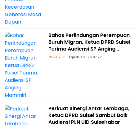
Bahas Perlindungan Perempuan
Buruh Migran, Ketua DPRD Sulsel
Terima Audiensi SP Anging
Mammiri
News
08 Agustus 2026 07:22
Perkuat Sinergi Antar Lembaga,
Ketua DPRD Sulsel Sambut Baik
Audiensi PLN UID Sulselrabar
News
08 Agustus 2026 04:13