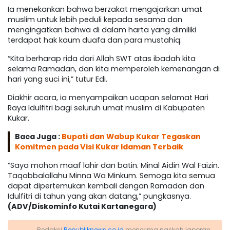
Ia menekankan bahwa berzakat mengajarkan umat
muslim untuk lebih peduli kepada sesama dan
mengingatkan bahwa di dalam harta yang dimiliki
terdapat hak kaum duafa dan para mustahiq.
“Kita berharap rida dari Allah SWT atas ibadah kita
selama Ramadan, dan kita memperoleh kemenangan di
hari yang suci ini,” tutur Edi.
Diakhir acara, ia menyampaikan ucapan selamat Hari
Raya Idulfitri bagi seluruh umat muslim di Kabupaten
Kukar.
Baca Juga :
Bupati dan Wabup Kukar Tegaskan
Komitmen pada Visi Kukar Idaman Terbaik
“Saya mohon maaf lahir dan batin. Minal Aidin Wal Faizin.
Taqabbalallahu Minna Wa Minkum. Semoga kita semua
dapat dipertemukan kembali dengan Ramadan dan
Idulfitri di tahun yang akan datang,” pungkasnya.
(ADV/Diskominfo Kutai Kartanegara)
Redaksi
Republiknews.co.id
menerima naskah laporan