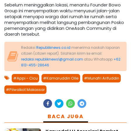
Sebelum meninggalkan lokasi, menantu Founder Bowo
Group ini menyempatkan waktu menyusuri jalan-jalan
setapak menyapa warga dari rumah ke rumah serta
menyempatkan melihat langsung pembangunan Posko
pemenangan yang didirikan OneAsah Community di
daerah tersebut.
Redaksi
Republiknews.co.id
menerima naskah laporan
citizen (citizen report). Silahkan kirim ke email:
redaksi.republiknews1@gmail.com
atau Whatsapp
+62
813-455-28646
#Appi - Cicu
#Kamaruddin Olle
#Munafri Arifuddin
#Pilwalkot Makassar
BACA JUGA