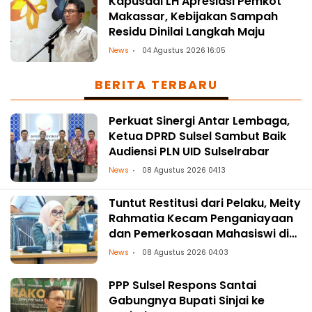
Kapusdal LH Apresiasi Pemkot
Makassar, Kebijakan Sampah
Residu Dinilai Langkah Maju
News
04 Agustus 2026 16:05
BERITA TERBARU
Perkuat Sinergi Antar Lembaga,
Ketua DPRD Sulsel Sambut Baik
Audiensi PLN UID Sulselrabar
News
08 Agustus 2026 04:13
Tuntut Restitusi dari Pelaku, Meity
Rahmatia Kecam Penganiayaan
dan Pemerkosaan Mahasiswi di
Makassar
News
08 Agustus 2026 04:03
PPP Sulsel Respons Santai
Gabungnya Bupati Sinjai ke