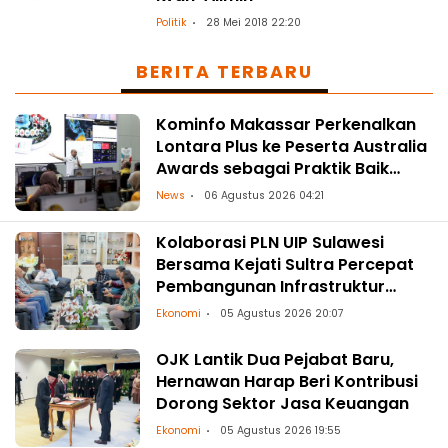
Politik
28 Mei 2018 22:20
BERITA TERBARU
Kominfo Makassar Perkenalkan
Lontara Plus ke Peserta Australia
Awards sebagai Praktik Baik
Transformasi Digital
News
06 Agustus 2026 04:21
Kolaborasi PLN UIP Sulawesi
Bersama Kejati Sultra Percepat
Pembangunan Infrastruktur
Ketenagalistrikan
Ekonomi
05 Agustus 2026 20:07
OJK Lantik Dua Pejabat Baru,
Hernawan Harap Beri Kontribusi
Dorong Sektor Jasa Keuangan
Ekonomi
05 Agustus 2026 19:55