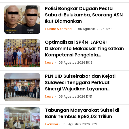
Polisi Bongkar Dugaan Pesta
Sabu di Bulukumba, Seorang ASN
Ikut Diamankan
Hukum & Kriminal
05 Agustus 2026 19:44
Optimalisasi SP4N-LAPOR!
Diskominfo Makassar Tingkatkan
Kompetensi Pengelola
Pengaduan OPD
News
05 Agustus 2026 18:18
PLN UID Sulselrabar dan Kejati
Sulawesi Tenggara Perkuat
Sinergi Wujudkan Layanan
Kelistrikan Andal dengan
News
05 Agustus 2026 17:51
Penguatan Pendampingan
Hukum
Tabungan Masyarakat Sulsel di
Bank Tembus Rp92,03 Triliun
Ekonomi
05 Agustus 2026 17:21