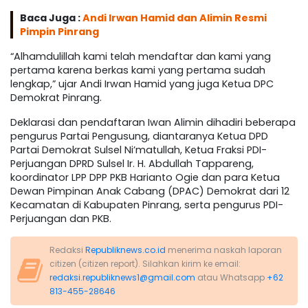
Baca Juga :
Andi Irwan Hamid dan Alimin Resmi
Pimpin Pinrang
“Alhamdulillah kami telah mendaftar dan kami yang
pertama karena berkas kami yang pertama sudah
lengkap,” ujar Andi Irwan Hamid yang juga Ketua DPC
Demokrat Pinrang.
Deklarasi dan pendaftaran Iwan Alimin dihadiri beberapa
pengurus Partai Pengusung, diantaranya Ketua DPD
Partai Demokrat Sulsel Ni’matullah, Ketua Fraksi PDI-
Perjuangan DPRD Sulsel Ir. H. Abdullah Tappareng,
koordinator LPP DPP PKB Harianto Ogie dan para Ketua
Dewan Pimpinan Anak Cabang (DPAC) Demokrat dari 12
Kecamatan di Kabupaten Pinrang, serta pengurus PDI-
Perjuangan dan PKB.
Redaksi
Republiknews.co.id
menerima naskah laporan
citizen (citizen report). Silahkan kirim ke email:
redaksi.republiknews1@gmail.com
atau Whatsapp
+62
813-455-28646