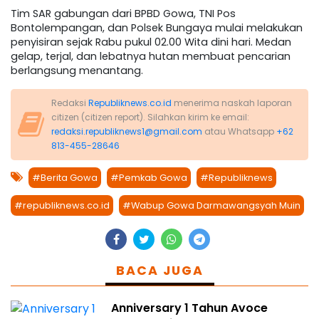
Tim SAR gabungan dari BPBD Gowa, TNI Pos
Bontolempangan, dan Polsek Bungaya mulai melakukan
penyisiran sejak Rabu pukul 02.00 Wita dini hari. Medan
gelap, terjal, dan lebatnya hutan membuat pencarian
berlangsung menantang.
Redaksi
Republiknews.co.id
menerima naskah laporan
citizen (citizen report). Silahkan kirim ke email:
redaksi.republiknews1@gmail.com
atau Whatsapp
+62
813-455-28646
#Berita Gowa
#Pemkab Gowa
#Republiknews
#republiknews.co.id
#Wabup Gowa Darmawangsyah Muin
BACA JUGA
Anniversary 1 Tahun Avoce