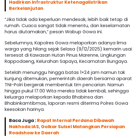
Hadirkan Infrastruktur Ketenagalistrikan
Berkelanjutan
“Jika tidak ada keperluan mendesak, lebih baik tetap di
rumah. Cuaca sangat tidak menentu, dan keselamatan
harus diutamakan,” pesan Wabup Gowa ini.
Sebelumnya, Kapolres Gowa melaporkan adanya lima
warga yang hilang sejak Selasa (9/12/2025) kemarin usai
tersesat di Kawasan Hutan Pinus Marenne, Lingkungan
Rappodaeng, Kelurahan Sapaya, Kecamatan Bungaya.
Setelah menunggu hingga batas 1×24 jam namun tak
kunjung ditemukan, pemerintah daerah bersama aparat
TNI-Polri bergerak membentuk tim pencarian. Namun
hingga pukul 17.00 Wita mereka tidak kembali, sehingga
keluarga melaporkan kepada Bhabinsa dan
Bhabinkamtibmas, laporan resmi diterima Polres Gowa
keesokan harinya.
Baca Juga :
Rapat Internal Perdana Dibawah
Nakhoda IAS, Golkar Sulsel Matangkan Persiapan
Roadshow ke Daerah