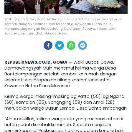
Wakil Bupati Gowa, Darmawangsyah Muin saat menerima warga saat
kembali dengan selamat usai tersesat di Kawasan Hutan Pinus
Marenne, Lingkungan Rappodaeng, Kelurahan Sapaya, Kecamatan
Bungaya, kemarin. (Dok. Humas Gowa)
REPUBLIKNEWS.CO.ID, GOWA —
Wakil Bupati Gowa,
Darmawangsyah Muin menemui kelima warga Desa
Bontolempangan setelah kembali ke rumah dengan
selamat usai dilaporkan hilang karena tersesat di
Kawasan Hutan Pinus Marenne.
Kelima warga masing-masing Dg Patto (55), Dg Ngaha
(60), Ramalan (55), Sangnging (59) dan Amal (28)
merupakan warga Dusun Lemoa, Desa Bontolempangan.
“Alhamdulillah, kelima warga kita yang mencari rotan di
hutan sudah kembali ke rumah. Setelah menjalani
pemeriksaan di Puskesmas, hasilnya dalam kondisi baik