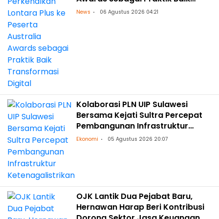
Transformasi Digital
News
06 Agustus 2026 04:21
Kolaborasi PLN UIP Sulawesi
Bersama Kejati Sultra Percepat
Pembangunan Infrastruktur
Ketenagalistrikan
Ekonomi
05 Agustus 2026 20:07
OJK Lantik Dua Pejabat Baru,
Hernawan Harap Beri Kontribusi
Dorong Sektor Jasa Keuangan