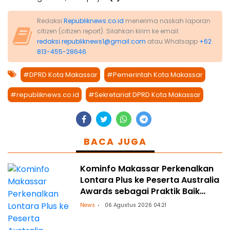
Redaksi
Republiknews.co.id
menerima naskah laporan
citizen (citizen report). Silahkan kirim ke email:
redaksi.republiknews1@gmail.com
atau Whatsapp
+62
813-455-28646
#DPRD Kota Makassar
#Pemerintah Kota Makassar
#republiknews.co.id
#Sekretariat DPRD Kota Makassar
BACA JUGA
Kominfo Makassar Perkenalkan
Lontara Plus ke Peserta Australia
Awards sebagai Praktik Baik
Transformasi Digital
News
06 Agustus 2026 04:21