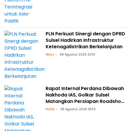
PLN Perkuat Sinergi dengan DPRD
Sulsel Hadirkan Infrastruktur
Ketenagalistrikan Berkelanjutan
News
08 Agustus 2026 20:51
Rapat Internal Perdana Dibawah
Nakhoda IAS, Golkar Sulsel
Matangkan Persiapan Roadshow
ke Daerah
Politik
08 Agustus 2026 18:53