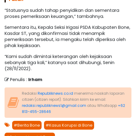
“Statusnya sudah tahap penyidikan dan sementara
proses pemeriksaan keuangan,” tambahnya.
Sementara itu, Kepala Seksi Irigasi PSDA Kabupaten Bone,
Kasdar ST, yang dikonfirmasi tidak menampik
pemeriksaan tersebut, ia mengaku telah diperiksa oleh
pihak kejaksaan.
“Kami sudah dimintai keterangan oleh kejaksaan
sebanyak tiga kali,” katanya saat dihubungi, Senin
(28/11/2022).
Penulis :
Irham
Redaksi
Republiknews.co.id
menerima naskah laporan
citizen (citizen report). Silahkan kirim ke email:
redaksi.republiknews1@gmail.com
atau Whatsapp
+62
813-455-28646
#Berita Bone
#Kasus Korupsi di Bone