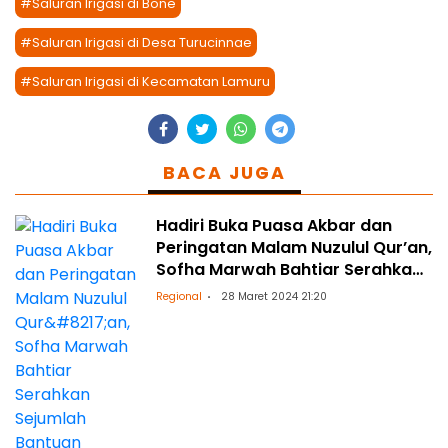
#Saluran Irigasi di Bone
#Saluran Irigasi di Desa Turucinnae
#Saluran Irigasi di Kecamatan Lamuru
BACA JUGA
Hadiri Buka Puasa Akbar dan
Peringatan Malam Nuzulul Qur’an,
Sofha Marwah Bahtiar Serahkan
Sejumlah Bantuan
Regional
28 Maret 2024 21:20