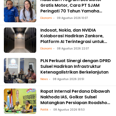
Gratis Motor, Cara PT SJAM
Peringati 70 Tahun Yamaha
Indonesia dan HUT RI ke-81
Ekonomi
09 Agustus 2026 10:07
Indosat, Nokia, dan NVIDIA
Kolaborasi Hadirkan Zankore,
Platform AI Terintegrasi untuk
Asia-Pasifik
Ekonomi
08 Agustus 2026 22:07
PLN Perkuat Sinergi dengan DPRD
Sulsel Hadirkan Infrastruktur
Ketenagalistrikan Berkelanjutan
News
08 Agustus 2026 20:51
Rapat Internal Perdana Dibawah
Nakhoda IAS, Golkar Sulsel
Matangkan Persiapan Roadshow
ke Daerah
Politik
08 Agustus 2026 18:53