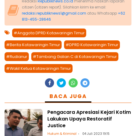
Redaksi
Republiknews.co.id
menerima naskah laporan
citizen (citizen report). Silahkan kirim ke email:
redaksi.republiknews1@gmail.com
atau Whatsapp
+62
813-455-28646
#Anggota DPRD Kotawaringin Timur
#Berita Kotawaringin Timur
#DPRD Kotawaringin Timur
#Rudianur
#Tambang Galian C di Kotawaringin Timur
#Wakil Ketua Kotawaringin Timur
BACA JUGA
Pengacara Apresiasi Kejari Kotim
Lakukan Upaya Restoratif
Justice
Hukum & Kriminal
04 Juli 2023 19:15