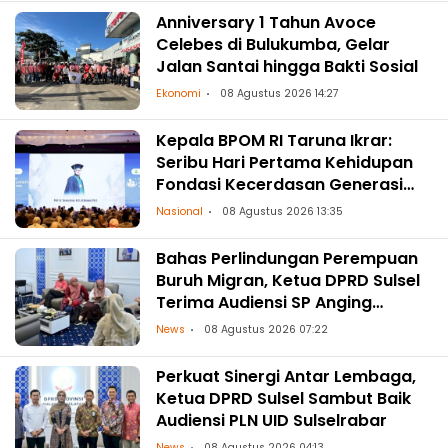
Anniversary 1 Tahun Avoce
Celebes di Bulukumba, Gelar
Jalan Santai hingga Bakti Sosial
Ekonomi
08 Agustus 2026 14:27
Kepala BPOM RI Taruna Ikrar:
Seribu Hari Pertama Kehidupan
Fondasi Kecerdasan Generasi
Masa Depan
Nasional
08 Agustus 2026 13:35
Bahas Perlindungan Perempuan
Buruh Migran, Ketua DPRD Sulsel
Terima Audiensi SP Anging
Mammiri
News
08 Agustus 2026 07:22
Perkuat Sinergi Antar Lembaga,
Ketua DPRD Sulsel Sambut Baik
Audiensi PLN UID Sulselrabar
News
08 Agustus 2026 04:13