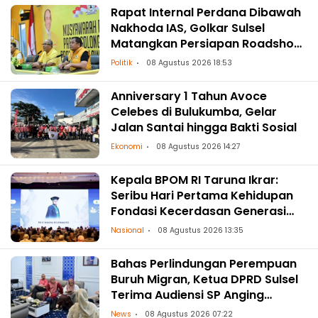
Rapat Internal Perdana Dibawah
Nakhoda IAS, Golkar Sulsel
Matangkan Persiapan Roadshow
ke Daerah
Politik
08 Agustus 2026 18:53
Anniversary 1 Tahun Avoce
Celebes di Bulukumba, Gelar
Jalan Santai hingga Bakti Sosial
Ekonomi
08 Agustus 2026 14:27
Kepala BPOM RI Taruna Ikrar:
Seribu Hari Pertama Kehidupan
Fondasi Kecerdasan Generasi
Masa Depan
Nasional
08 Agustus 2026 13:35
Bahas Perlindungan Perempuan
Buruh Migran, Ketua DPRD Sulsel
Terima Audiensi SP Anging
Mammiri
News
08 Agustus 2026 07:22