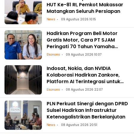
HUT Ke-81 RI, Pemkot Makassar
Matangkan Seluruh Persiapan
News
09 Agustus 2026 10:15
Hadirkan Program Beli Motor
Gratis Motor, Cara PT SJAM
Peringati 70 Tahun Yamaha
Indonesia dan HUT RI ke-81
Ekonomi
09 Agustus 2026 10:07
Indosat, Nokia, dan NVIDIA
Kolaborasi Hadirkan Zankore,
Platform AI Terintegrasi untuk
Asia-Pasifik
Ekonomi
08 Agustus 2026 22:07
PLN Perkuat Sinergi dengan DPRD
Sulsel Hadirkan Infrastruktur
Ketenagalistrikan Berkelanjutan
News
08 Agustus 2026 20:51