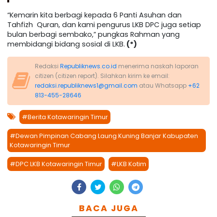
“Kemarin kita berbagi kepada 6 Panti Asuhan dan
Tahfizh Quran, dan kami pengurus LKB DPC juga setiap
bulan berbagi sembako,” pungkas Rahman yang
membidangi bidang sosial di LKB.
(*)
Redaksi
Republiknews.co.id
menerima naskah laporan
citizen (citizen report). Silahkan kirim ke email:
redaksi.republiknews1@gmail.com
atau Whatsapp
+62
813-455-28646
#Berita Kotawaringin Timur
#Dewan Pimpinan Cabang Laung Kuning Banjar Kabupaten
Kotawaringin Timur
#DPC LKB Kotawaringin Timur
#LKB Kotim
BACA JUGA