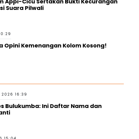
m Appi-Cicu Sertakan Bukti Kecurangan
si Suara Pilwali
20:29
ya Opini Kemenangan Kolom Kosong!
 2026 16:39
es Bulukumba: Ini Daftar Nama dan
anti
6 15:04
g Dana Abadi Kebudayaan Lewat Ranperda