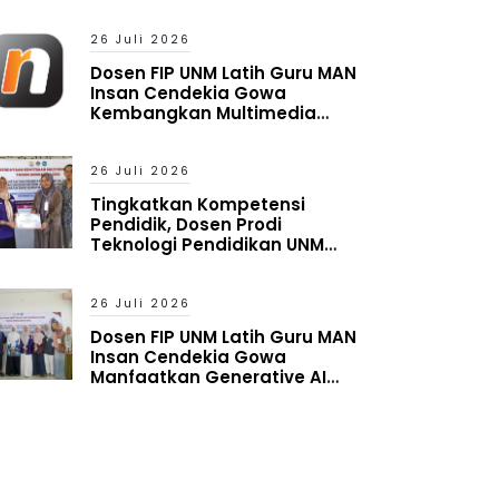
Timur Melek Digital
26 Juli 2026
Dosen FIP UNM Latih Guru MAN
Insan Cendekia Gowa
Kembangkan Multimedia
Interaktif Berbasis Augmented
Reality
26 Juli 2026
Tingkatkan Kompetensi
Pendidik, Dosen Prodi
Teknologi Pendidikan UNM
Latih Guru MAN Insan Cendekia
Gowa Manfaatkan Generative
AI
26 Juli 2026
Dosen FIP UNM Latih Guru MAN
Insan Cendekia Gowa
Manfaatkan Generative AI
untuk Penyusunan Aset
Pembelajaran Digital Adaptif