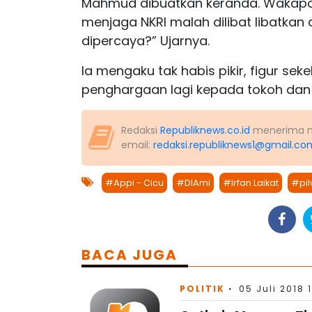
Mahmud dibuatkan keranda. Wakapolri
menjaga NKRI malah dilibat libatkan 
dipercaya?” Ujarnya.
Ia mengaku tak habis pikir, figur se
penghargaan lagi kepada tokoh dan s
Redaksi
Republiknews.co.id
menerima nas
email:
redaksi.republiknews1@gmail.co
#Appi - Cicu
#DIAmi
#Irfan Laikat
#pil
BACA JUGA
POLITIK
05 Juli 2018 