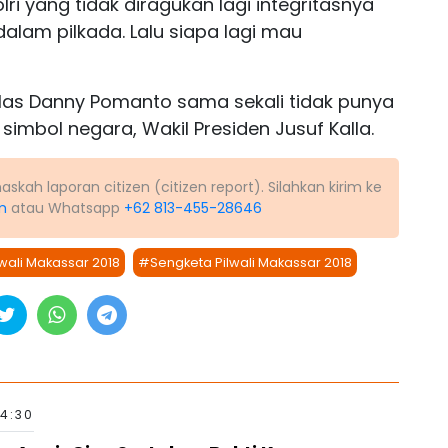
 yang tidak diragukan lagi integritasnya
dalam pilkada. Lalu siapa lagi mau
kelas Danny Pomanto sama sekali tidak punya
imbol negara, Wakil Presiden Jusuf Kalla.
kah laporan citizen (citizen report). Silahkan kirim ke
m
atau Whatsapp
+62 813-455-28646
wali Makassar 2018
#Sengketa Pilwali Makassar 2018
14:30