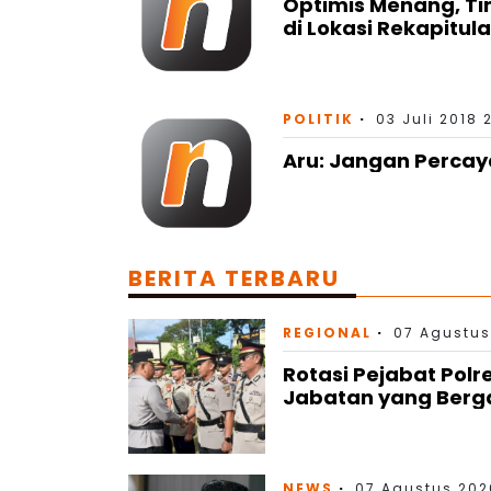
Optimis Menang, Ti
di Lokasi Rekapitula
POLITIK
03 Juli 2018 
Aru: Jangan Perca
BERITA TERBARU
REGIONAL
07 Agustus
Rotasi Pejabat Polr
Jabatan yang Berg
NEWS
07 Agustus 202
DPRD Sulsel Doron