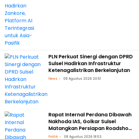
PLN Perkuat Sinergi dengan DPRD
Sulsel Hadirkan Infrastruktur
Ketenagalistrikan Berkelanjutan
News
08 Agustus 2026 20:51
Rapat Internal Perdana Dibawah
Nakhoda IAS, Golkar Sulsel
Matangkan Persiapan Roadshow
ke Daerah
Politik
08 Agustus 2026 18:53