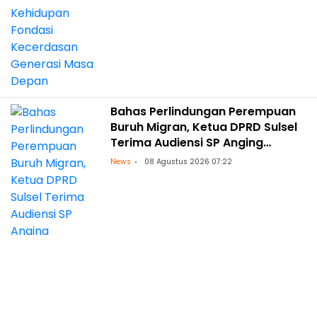
Bahas Perlindungan Perempuan
Buruh Migran, Ketua DPRD Sulsel
Terima Audiensi SP Anging
Mammiri
News
08 Agustus 2026 07:22
Perkuat Sinergi Antar Lembaga,
Ketua DPRD Sulsel Sambut Baik
Audiensi PLN UID Sulselrabar