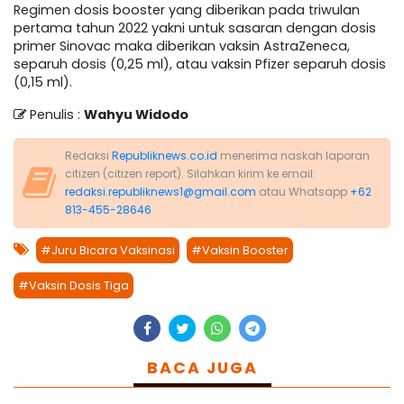
Regimen dosis booster yang diberikan pada triwulan
pertama tahun 2022 yakni untuk sasaran dengan dosis
primer Sinovac maka diberikan vaksin AstraZeneca,
separuh dosis (0,25 ml), atau vaksin Pfizer separuh dosis
(0,15 ml).
Penulis :
Wahyu Widodo
Redaksi
Republiknews.co.id
menerima naskah laporan
citizen (citizen report). Silahkan kirim ke email:
redaksi.republiknews1@gmail.com
atau Whatsapp
+62
813-455-28646
#Juru Bicara Vaksinasi
#Vaksin Booster
#Vaksin Dosis Tiga
BACA JUGA