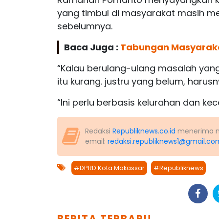
yang timbul di masyarakat masih me
sebelumnya.
Baca Juga :
Tabungan Masyarakat
“Kalau berulang-ulang masalah yang
itu kurang. justru yang belum, harusn
“Ini perlu berbasis kelurahan dan k
Redaksi
Republiknews.co.id
menerima nas
email:
redaksi.republiknews1@gmail.co
#DPRD Kota Makassar
#Republiknews
BERITA TERBARU