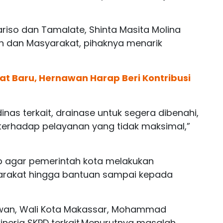
iso dan Tamalate, Shinta Masita Molina
 dan Masyarakat, pihaknya menarik
at Baru, Hernawan Harap Beri Kontribusi
inas terkait, drainase untuk segera dibenahi,
 terhadap pelayanan yang tidak maksimal,”
p agar pemerintah kota melakukan
arakat hingga bantuan sampai kepada
ewan, Wali Kota Makassar, Mohammad
erja SKPD terkait.Menurutnya masalah