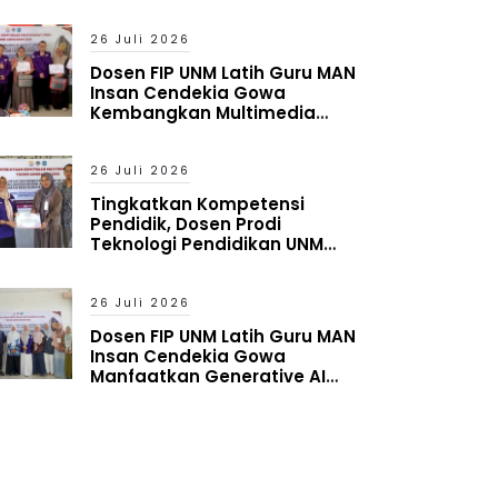
Timur Melek Digital
26 Juli 2026
Dosen FIP UNM Latih Guru MAN
Insan Cendekia Gowa
Kembangkan Multimedia
Interaktif Berbasis Augmented
Reality
26 Juli 2026
Tingkatkan Kompetensi
Pendidik, Dosen Prodi
Teknologi Pendidikan UNM
Latih Guru MAN Insan Cendekia
Gowa Manfaatkan Generative
AI
26 Juli 2026
Dosen FIP UNM Latih Guru MAN
Insan Cendekia Gowa
Manfaatkan Generative AI
untuk Penyusunan Aset
Pembelajaran Digital Adaptif