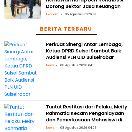
Dorong Sektor Jasa Keuangan
Ekonomi
05 Agustus 2026 19:55
BERITA TERBARU
Perkuat Sinergi Antar Lembaga,
Ketua DPRD Sulsel Sambut Baik
Audiensi PLN UID Sulselrabar
News
08 Agustus 2026 04:13
Tuntut Restitusi dari Pelaku, Meity
Rahmatia Kecam Penganiayaan
dan Pemerkosaan Mahasiswi di
Makassar
News
08 Agustus 2026 04:03