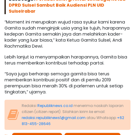
DPRD Sulsel Sambut Baik Audiensi PLN UID
Sulselrabar
“Moment ini merupakan wujud rasa syukur kami karena
Garnita sudah menginjak usia yang ke tujuh, harapannya
kedepan Garnita semakin jaya dan melahirkan kader-
kader yang luar biasa,” kata Ketua Garnita Sulsel, Andi
Rachmatika Dewi.
Lebih lanjut ia menyampaikan harapannya, Garnita bisa
terus memberikan kontribusi terhadap partai.
“Saya juga berharap semoga garnita bisa terus
memberikan kontribusi positif dan di pemilu 2019
perempuan bisa meraih 30% di parlemen untuk setiap
tingkatan,” ujarnya.
Redaksi
Republiknews.co.id
menerima naskah laporan
citizen (citizen report). Silahkan kirim ke email:
redaksi.republiknews1@gmail.com
atau Whatsapp
+62
813-455-28646