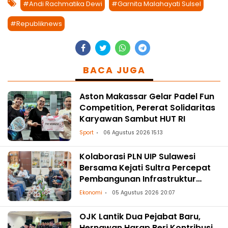
#Andi Rachmatika Dewi
#Garnita Malahayati Sulsel
#Republiknews
BACA JUGA
Aston Makassar Gelar Padel Fun
Competition, Pererat Solidaritas
Karyawan Sambut HUT RI
Sport
06 Agustus 2026 15:13
Kolaborasi PLN UIP Sulawesi
Bersama Kejati Sultra Percepat
Pembangunan Infrastruktur
Ketenagalistrikan
Ekonomi
05 Agustus 2026 20:07
OJK Lantik Dua Pejabat Baru,
Hernawan Harap Beri Kontribusi