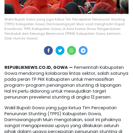
Wakil Bupati Gowa yang juga Ketua Tim Percepatan Penurunan Stunting
(TPPS) Kabupaten Gowa, Darmawangsyah Muin saat menghadiri Rapat
Koordinasi TPPS Kabupaten Gowa, di Aula Kantor Dinas Pengendalian
Penduduk dan Keluarga Berencana (PPKB) Kabupaten Gowa, kemarin.
(Dok. Humas Gowa)
REPUBLIKNEWS.CO.ID, GOWA —
Pemerintah Kabupaten
Gowa mendorong kolaborasi lintas sektor, salah satunya
pada peran TP PKK Kabupaten untuk memassifkan
program-program penanganan stunting di lapangan.
Hal ini perlu didorong untuk mewujudkan target
penurunan prevelensi stunting di angka 13 persen.
Wakil Bupati Gowa yang juga Ketua Tim Percepatan
Penurunan Stunting (TPPS) Kabupaten Gowa,
Darmawangsyah Muin mengatakan, saat ini pihaknya
sangat mengapresiasi upaya yang dilakukan seluruh
pihak dalam upaya percepatan penurunan stunting di