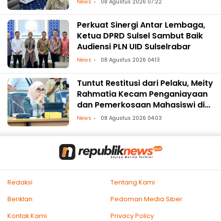
News
08 Agustus 2026 07:22
Perkuat Sinergi Antar Lembaga,
Ketua DPRD Sulsel Sambut Baik
Audiensi PLN UID Sulselrabar
News
08 Agustus 2026 04:13
Tuntut Restitusi dari Pelaku, Meity
Rahmatia Kecam Penganiayaan
dan Pemerkosaan Mahasiswi di
Makassar
News
08 Agustus 2026 04:03
Redaksi
Tentang Kami
Beriklan
Pedoman Media Siber
Kontak Kami
Privacy Policy