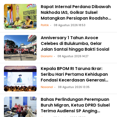
Rapat Internal Perdana Dibawah
Nakhoda IAS, Golkar Sulsel
Matangkan Persiapan Roadshow
ke Daerah
Politik
08 Agustus 2026 18:53
Anniversary 1 Tahun Avoce
Celebes di Bulukumba, Gelar
Jalan Santai hingga Bakti Sosial
Ekonomi
08 Agustus 2026 14:27
Kepala BPOM RI Taruna Ikrar:
Seribu Hari Pertama Kehidupan
Fondasi Kecerdasan Generasi
Masa Depan
Nasional
08 Agustus 2026 13:35
Bahas Perlindungan Perempuan
Buruh Migran, Ketua DPRD Sulsel
Terima Audiensi SP Anging
Mammiri