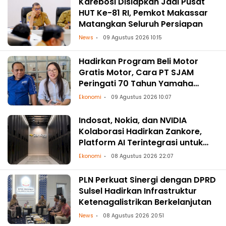
Karebosi Disiapkan Jadi Pusat
HUT Ke-81 RI, Pemkot Makassar
Matangkan Seluruh Persiapan
News
09 Agustus 2026 10:15
Hadirkan Program Beli Motor
Gratis Motor, Cara PT SJAM
Peringati 70 Tahun Yamaha
Indonesia dan HUT RI ke-81
Ekonomi
09 Agustus 2026 10:07
Indosat, Nokia, dan NVIDIA
Kolaborasi Hadirkan Zankore,
Platform AI Terintegrasi untuk
Asia-Pasifik
Ekonomi
08 Agustus 2026 22:07
PLN Perkuat Sinergi dengan DPRD
Sulsel Hadirkan Infrastruktur
Ketenagalistrikan Berkelanjutan
News
08 Agustus 2026 20:51