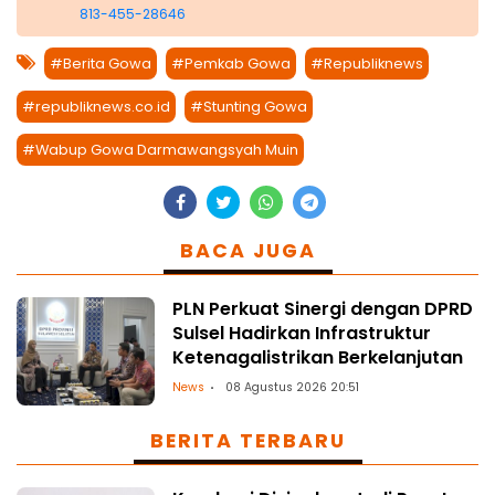
813-455-28646
#Berita Gowa
#Pemkab Gowa
#Republiknews
#republiknews.co.id
#Stunting Gowa
#Wabup Gowa Darmawangsyah Muin
BACA JUGA
PLN Perkuat Sinergi dengan DPRD
Sulsel Hadirkan Infrastruktur
Ketenagalistrikan Berkelanjutan
News
08 Agustus 2026 20:51
BERITA TERBARU