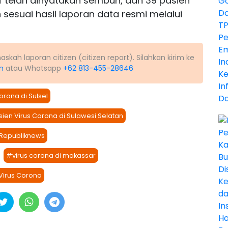
if telah dinyatakan sembuh, dan 39 pasien
n sesuai hasil laporan data resmi melalui
kah laporan citizen (citizen report). Silahkan kirim ke
m
atau Whatsapp
+62 813-455-28646
rona di Sulsel
ien Virus Corona di Sulawesi Selatan
Republiknews
#virus corona di makassar
irus Corona