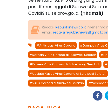
Sementara itu, 145 orang yang posit
positif meninggal di Sulawesi Selata
Covid19.sulselprov.go.id.
(Thamzil)
Redaksi
Republiknews.co.id
menerima nas
email:
redaksi.republiknews1@gmail.co
#Antisipasi Virus Corona
#Dampak Virus Co
#Korban Virus Corona di Sulawesi Selatan
#Pas
#Pasien Virus Corona di Sulsel yang Sembuh
#
#Update Kasus Virus Corona di Sulawesi Selatan
#Virus Corona di Sulawesi Selatan
#Waspada V
BACA JUGA