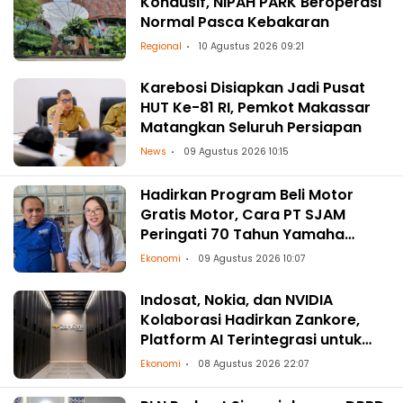
Kondusif, NIPAH PARK Beroperasi
Normal Pasca Kebakaran
Regional
10 Agustus 2026 09:21
Karebosi Disiapkan Jadi Pusat
HUT Ke-81 RI, Pemkot Makassar
Matangkan Seluruh Persiapan
News
09 Agustus 2026 10:15
Hadirkan Program Beli Motor
Gratis Motor, Cara PT SJAM
Peringati 70 Tahun Yamaha
Indonesia dan HUT RI ke-81
Ekonomi
09 Agustus 2026 10:07
Indosat, Nokia, dan NVIDIA
Kolaborasi Hadirkan Zankore,
Platform AI Terintegrasi untuk
Asia-Pasifik
Ekonomi
08 Agustus 2026 22:07