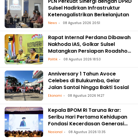
PLN Perkuat Sinergi dengan DPRD
Sulsel Hadirkan Infrastruktur
Ketenagalistrikan Berkelanjutan
News
08 Agustus 2026 20:51
Rapat Internal Perdana Dibawah
Nakhoda IAS, Golkar Sulsel
Matangkan Persiapan Roadshow
ke Daerah
Politik
08 Agustus 2026 18:53
Anniversary 1 Tahun Avoce
Celebes di Bulukumba, Gelar
Jalan Santai hingga Bakti Sosial
Ekonomi
08 Agustus 2026 14:27
Kepala BPOM RI Taruna Ikrar:
Seribu Hari Pertama Kehidupan
Fondasi Kecerdasan Generasi
Masa Depan
Nasional
08 Agustus 2026 13:35