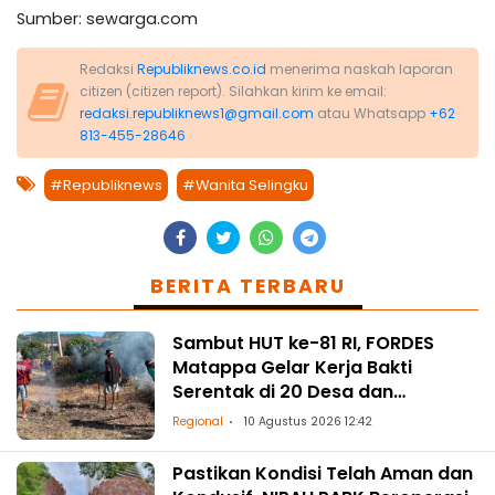
Sumber: sewarga.com
Redaksi
Republiknews.co.id
menerima naskah laporan
citizen (citizen report). Silahkan kirim ke email:
redaksi.republiknews1@gmail.com
atau Whatsapp
+62
813-455-28646
#Republiknews
#Wanita Selingku
BERITA TERBARU
Sambut HUT ke-81 RI, FORDES
Matappa Gelar Kerja Bakti
Serentak di 20 Desa dan
Kelurahan
Regional
10 Agustus 2026 12:42
Pastikan Kondisi Telah Aman dan