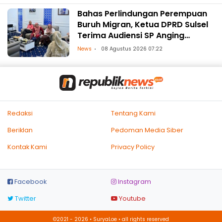
Bahas Perlindungan Perempuan
Buruh Migran, Ketua DPRD Sulsel
Terima Audiensi SP Anging
Mammiri
News
08 Agustus 2026 07:22
Redaksi
Tentang Kami
Beriklan
Pedoman Media Siber
Kontak Kami
Privacy Policy
Facebook
Instagram
Twitter
Youtube
©2021 - 2026 • SuryaLoe • all rights reserved