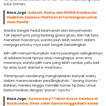
tutur Gomez.
Baca Juga :
Indosat, Nokia, dan NVIDIA Kolaborasi
Hadirkan Zankore, Platform AI Terintegrasi untuk
Asia-Pasifik
Wanita Sangat Peduli Keamanan dan Kenyamanan
Tak seperti pria yang kadang grasa grusu dan tak bisa
menahan hasratnya, wanita jauh lebih restrict dalam
menjaga privacy-nya saat tengah berselingkuh.
Alih-alih menyembunyikan nama pasangan selingkuhnya
di address book hpnya atau menghapus sms-sms
mesranya, wanita pilih cara yang lebih cerdas yaitu beli
hp atau buat alamat e-mail baru.
”Perempuan cenderung menghabiskan banyak waktu
dalam merencanakan pers3lingkuh4n, ” terang Gomez. ”
Bahkan, mereka hingga memiliki nomer hp baru untuk
berkomunikasi dengan “pacar”-nya itu “.
Baca Juga :
Anniversary 1 Tahun Avoce Celebes di
Bulukumba, Gelar Jalan Santai hingga Bakti Sosial