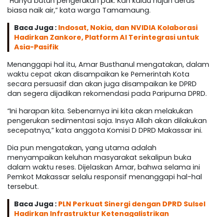
“Hanya butuh pengerukan pak. Kan kalau hujan deras
biasa naik air,” kata warga Tamamaung.
Baca Juga :
Indosat, Nokia, dan NVIDIA Kolaborasi
Hadirkan Zankore, Platform AI Terintegrasi untuk
Asia-Pasifik
Menanggapi hal itu, Amar Busthanul mengatakan, dalam
waktu cepat akan disampaikan ke Pemerintah Kota
secara persuasif dan akan juga disampaikan ke DPRD
dan segera dijadikan rekomendasi pada Paripurna DPRD.
“Ini harapan kita. Sebenarnya ini kita akan melakukan
pengerukan sedimentasi saja. Insya Allah akan dilakukan
secepatnya,” kata anggota Komisi D DPRD Makassar ini.
Dia pun mengatakan, yang utama adalah
menyampaikan keluhan masyarakat sekalipun buka
dalam waktu reses. Dijelaskan Amar, bahwa selama ini
Pemkot Makassar selalu responsif menanggapi hal-hal
tersebut.
Baca Juga :
PLN Perkuat Sinergi dengan DPRD Sulsel
Hadirkan Infrastruktur Ketenagalistrikan