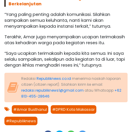
Berkelanjutan
“Yang paling penting adalah komunikasi. Silahkan
sampaikan semua keluhanta, nanti kami akan
menyampaikan kepada instansi terkait,” tuturnya.
Terakhir, Amar juga menyampaikan ucapan terimakasih
atas kehadiran warga pada kegiatan reses itu.
“Saya ucapkan terimakasih kepada kita semua. Ini saya
selalu sampaikan, sekalipun ada kegiatan ta di luar, tapi
dengan ikhlas menghadiri reses ini,” tutupnya.
Redaksi
Republiknews.co.id
menerima naskah laporan
citizen (citizen report). Silahkan kirim ke email:
redaksi.republiknews1@gmail.com
atau Whatsapp
+62
813-455-28646
#Amar Busthanul
#DPRD Kota Makassar
#Republiknews