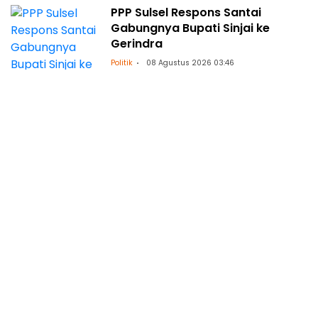
PPP Sulsel Respons Santai
Gabungnya Bupati Sinjai ke
Gerindra
Politik
08 Agustus 2026 03:46
Alasan Dibalik Keputusan PPP
Sulsel Tunda Serahkan SK untuk 8
DPC
Politik
08 Agustus 2026 03:42
Rotasi Pejabat Polres Bulukumba:
Ini Daftar Nama dan Jabatan
yang Berganti
Regional
07 Agustus 2026 16:39