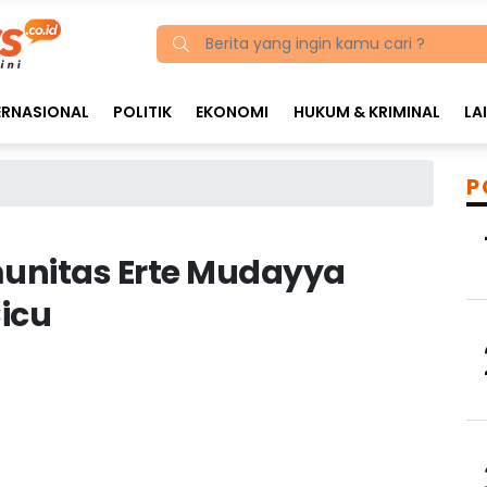
ERNASIONAL
POLITIK
EKONOMI
HUKUM & KRIMINAL
LA
P
omunitas Erte Mudayya
icu