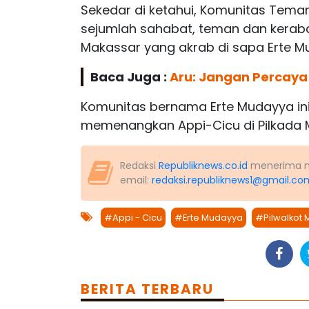
Sekedar di ketahui, Komunitas Temann
sejumlah sahabat, teman dan keraba
Makassar yang akrab di sapa Erte M
Baca Juga :
Aru: Jangan Percay
Komunitas bernama Erte Mudayya in
memenangkan Appi-Cicu di Pilkada 
Redaksi
Republiknews.co.id
menerima nas
email:
redaksi.republiknews1@gmail.co
#Appi - Cicu
#Erte Mudayya
#Pilwalkot 
BERITA TERBARU