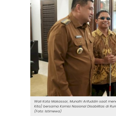
Wali Kota Makassar, Munafri Arifuddin saat men
Kita) bersama Komisi Nasional Disabilitas di R
(Foto: Istimewa)