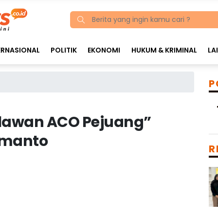
ERNASIONAL
POLITIK
EKONOMI
HUKUM & KRIMINAL
LA
P
elawan ACO Pejuang”
omanto
R