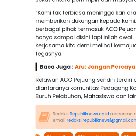
“Kami tak terbiasa meninggalkan or
memberikan dukungan kepada kami.
berbagai pihak termasuk ACO Pejua
hanya sampai disini tapi inilah awal
kerjasama kita demi melihat kemajua
tegasnya.
Baca Juga :
Aru: Jangan Percay
Relawan ACO Pejuang sendiri terdiri
diantaranya komunitas Pedagang Kak
Buruh Pelabuhan, Mahasiswa dan lain
Redaksi
Republiknews.co.id
menerima nas
email:
redaksi.republiknews1@gmail.co