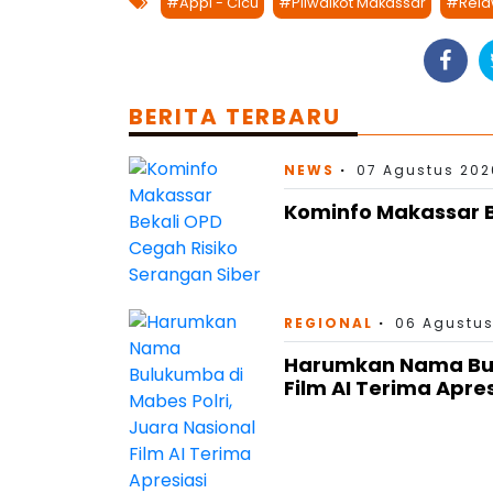
#Appi - Cicu
#Pilwalkot Makassar
#Rela
BERITA TERBARU
NEWS
07 Agustus 202
Kominfo Makassar B
REGIONAL
06 Agustus
Harumkan Nama Bulu
Film AI Terima Apre